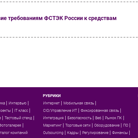
вие требованиям ФСТЭК России к средствам
РУБРИКИ
ика
Интервью
Интернет
Мобильная связь
роекты
IT класс
CIO/Управление ИТ
Фиксированная связь
e
Тестовый стенд
Интеграция
Безопасность
Веб
Рынок ПК
Фотогалерея
Маркетинг
Торговые сети
Оборудование
ПО
талог компаний
Outsourcing
Кадры
Регулирование
Финансы