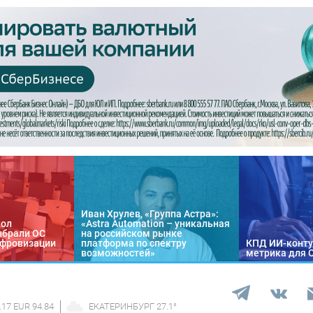
Иван Хрулев, «Группа Астра»:
кол
«Astra Automation – уникальная
ыбрали ОС
на российском рынке
цифровизации
платформа по спектру
КПД ИИ-конту
возможностей»
метрика для 
.17 EUR 94.84
ЕКАТЕРИНБУРГ
27.1
°