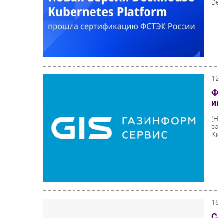
De
1
Ф
и
(
з
Ки
1
С