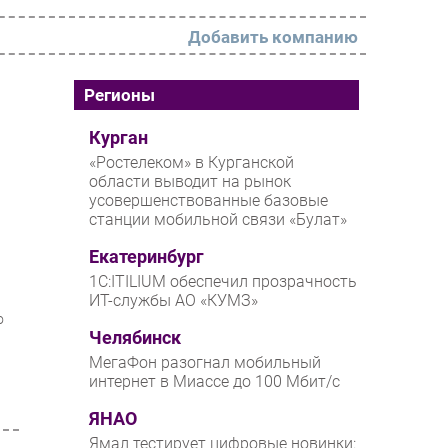
Добавить компанию
РАЗДЕЛЫ
Регионы
Новости
Курган
«Ростелеком» в Курганской
Аналитика
области выводит на рынок
усовершенствованные базовые
Интервью
станции мобильной связи «Булат»
Мероприятия
Екатеринбург
Проекты
1С:ITILIUM обеспечил прозрачность
ИТ-службы АО «КУМЗ»
IT класс
о
Челябинск
Тестовый стенд
МегаФон разогнал мобильный
Каталог компаний
интернет в Миассе до 100 Мбит/с
ЯНАО
Ямал тестирует цифровые новинки: