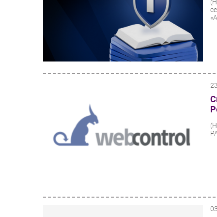
(
с
«A
2
С
Р
(
P
0