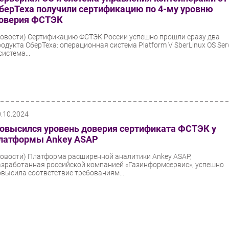
берТеха получили сертификацию по 4-му уровню
оверия ФСТЭК
Новости)
Сертификацию ФСТЭК России успешно прошли сразу два
родукта СберТеха: операционная система Platform V SberLinux OS Ser
система...
0.10.2024
овысился уровень доверия сертификата ФСТЭК у
латформы Ankey ASAP
Новости)
Платформа расширенной аналитики Ankey ASAP,
азработанная российской компанией «Газинформсервис», успешно
овысила соответствие требованиям...