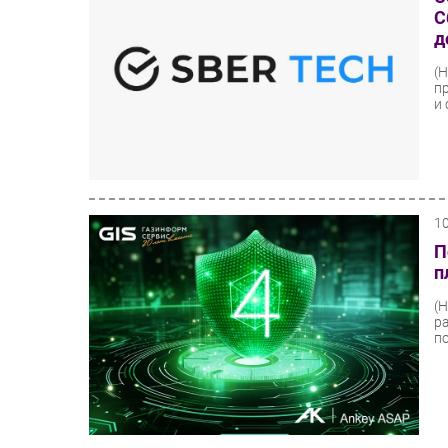
С
д
(
п
и 
1
П
п
(
р
п