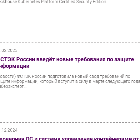
ckhouse Kubernetes Platform Certified Security Edition.
2.02.2025
СТЭК России введёт новые требования по защите
нформации
Новости)
ФСТЭК России подготовила новый свод требований по
ащите информации, который вступит в силу в марте следующего года
берэксперт...
8.12.2024
ерверная ОС и система управления контейнерами от