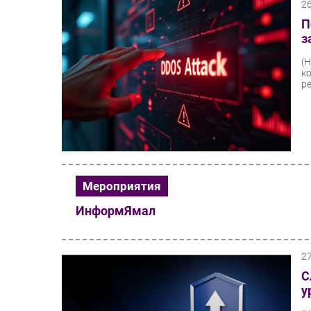
2
П
з
(
к
р
Мероприятия
ИнформЯмал
2
С
у