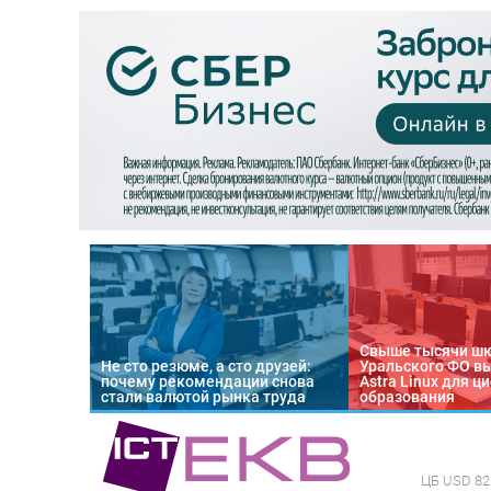
Свыше тысячи ш
Не сто резюме, а сто друзей:
Уральского ФО в
почему рекомендации снова
Astra Linux для 
стали валютой рынка труда
образования
ЦБ
USD 82