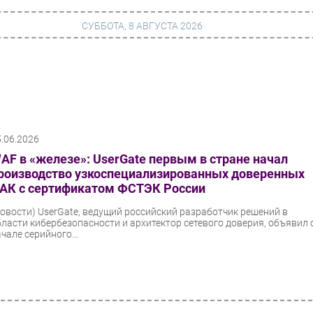
СУББОТА, 8 АВГУСТА 2026
г
Финансы
 сети
Web
5.06.2026
ание
Безопасность
AF в «железе»: UserGate первым в стране начал
Инновации
роизводство узкоспециализированных доверенных
АК с сертификатом ФСТЭК России
ng
CIO/Управление ИТ
Новости)
UserGate, ведущий российский разработчик решений в
Гаджеты
бласти кибербезопасности и архитектор сетевого доверия, объявил 
чале серийного...
вание
Здоровье