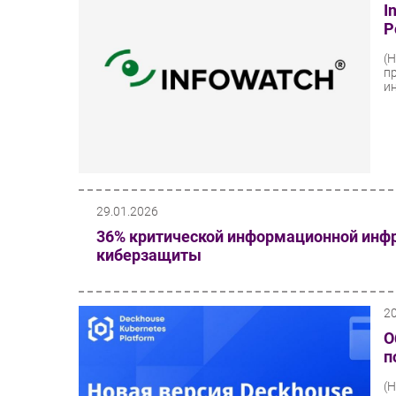
I
Р
(
п
и
29.01.2026
36% критической информационной инф
киберзащиты
2
О
п
(