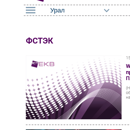
РУБРИКИ
Импорто­замещение
Маркетин
ФСТЭК
Автоматизация
Торговые
Промышленности
1
Оборудов
Интернет
W
ПО
п
Мобильная связь
П
Outsourci
Фиксированная связь
(
Кадры
о
Интеграция
на
Регулиро
Рынок ПК