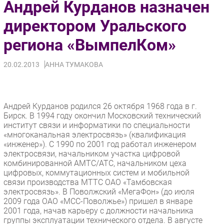
Андрей Курданов назначен
Импорто­замещение
директором Уральского
Автоматизация Промышленности
региона «ВымпелКом»
Интернет
Мобильная связь
20.02.2013
АННА ТУМАКОВА
Фиксированная связь
Интеграция
Рынок ПК
Андрей Курданов родился 26 октября 1968 года в г.
Маркетинг
Бирск. В 1994 году окончил Московский технический
институт связи и информатики по специальности
Торговые сети
«многоканальная электросвязь» (квалификация
Оборудование
«инженер»). С 1990 по 2001 год работал инженером
ПО
электросвязи, начальником участка цифровой
комбинированной АМТС/АТС, начальником цеха
Outsourcing
цифровых, коммутационных систем и мобильной
Кадры
связи производства МТТС ОАО «Тамбовская
электросвязь». В Поволжский «МегаФон» (до июля
Регулирование
2009 года ОАО «МСС-Поволжье») пришел в январе
Финансы
2001 года, начав карьеру с должности начальника
группы эксплуатации технического отдела. В августе
Web