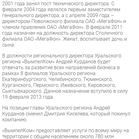
2001 года занял пост технического директора. С
Безопасность
февраля 2004 года являлся первым заместителем
генерального директора, а с апреля 2009 года –
Инновации
директором Поволжского филиала ОАО «МегаФон» и
CIO/Управление ИТ
членом правления ОАО «МегаФон». В феврале 2011
года назначен на должность директора Столичного
Гаджеты
филиала ОАО «МегаФон». Женат, воспитывает дочь и
Здоровье
сына.
В должности регионального директора Уральского
РАЗДЕЛЫ
региона «ВымпелКом» Андрей Курданов будет
отвечать за развитие всех направлений бизнеса в
Новости
рамках 8 филиалов Уральского региона:
Екатеринбургского, Челябинского, Тюменского,
Аналитика
Курганского, Пермского, Ижевского, Кировского,
Интервью
Сыктывкарского. Данное назначение вступило в силу
19 февраля 2013 года.
Мероприятия
На позиции главы Уральского региона Андрей
Проекты
Курданов сменил Дмитрия Киселева, который покинул
IT класс
компанию.
Тестовый стенд
«ВымпелКом» предоставляет услуги по всему миру на
Каталог компаний
территории с общим населением около 780 млн