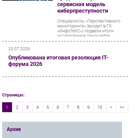
сервисная модель
киберпреступности
Специалисты «Перспективного
мониторинга» (входит в ГК
«ИнфоТеКС») подвели итоги
исследования ландшафта
киберугроз во втором квартале...
23.07.2026
Опубликована итоговая резолюция IT-
форума 2026
Страницы:
1
2
3
4
5
6
7
8
9
10
>
>>
Архив