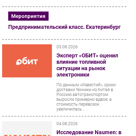
Безопасность
Мероприятия
Инновации
CIO/Управление ИТ
Предпринимательский класс. Екатеринбург
Гаджеты
Здоровье
05.08.2026
Эксперт «ОБИТ» оценил
РАЗДЕЛЫ
влияние топливной
ситуации на рынок
Новости
электроники
Аналитика
По данным «Известий», сроки
Интервью
доставки техники из Китая в
Россию автотранспортом
Мероприятия
выросли примерно вдвое, а
стоимость перевозок
Проекты
увеличилась...
IT класс
Тестовый стенд
04.08.2026
Каталог компаний
Исследование Naumen: в