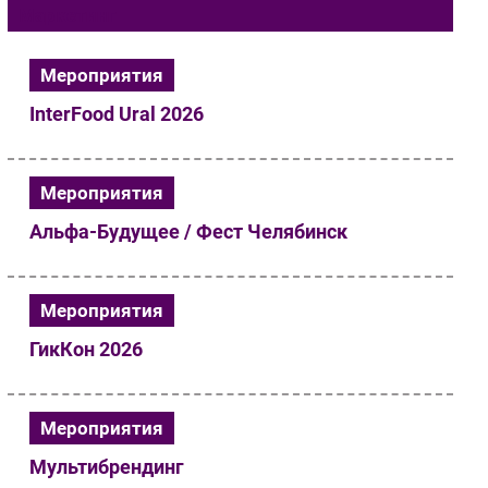
Маркетинг
Импорто­замещение
Автоматизация Промышленности
Мероприятия
Интернет
InterFood Ural 2026
Мобильная связь
Фиксированная связь
Интеграция
Мероприятия
Рынок ПК
Альфа-Будущее / Фест Челябинск
Маркетинг
Торговые сети
Оборудование
Мероприятия
ПО
ГикКон 2026
Outsourcing
Кадры
Регулирование
Мероприятия
Финансы
Мультибрендинг
Web