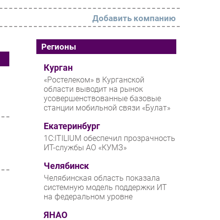
Добавить компанию
РАЗДЕЛЫ
Регионы
Новости
Курган
«Ростелеком» в Курганской
Аналитика
области выводит на рынок
усовершенствованные базовые
Интервью
станции мобильной связи «Булат»
Мероприятия
Екатеринбург
Проекты
1С:ITILIUM обеспечил прозрачность
ИТ-службы АО «КУМЗ»
IT класс
Челябинск
Тестовый стенд
Челябинская область показала
Каталог компаний
системную модель поддержки ИТ
на федеральном уровне
ЯНАО