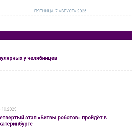
ПЯТНИЦА, 7 АВГУСТА 2026
г
Финансы
 сети
Web
пулярных у челябинцев
ание
Безопасность
Инновации
ng
CIO/Управление ИТ
Гаджеты
вание
Здоровье
4.10.2025
етвертый этап «Битвы роботов» пройдёт в
катеринбурге