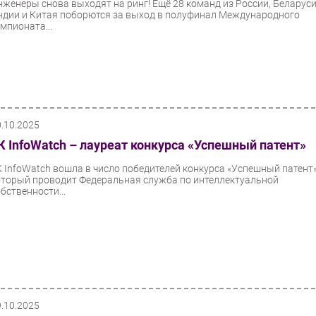
нженеры снова выходят на ринг! Ещё 28 команд из России, Беларуси
ндии и Китая поборются за выход в полуфинал Международного
емпионата...
0.10.2025
К InfoWatch – лауреат конкурса «Успешный патент»
К InfoWatch вошла в число победителей конкурса «Успешный патент»
оторый проводит Федеральная служба по интеллектуальной
бственности...
9.10.2025