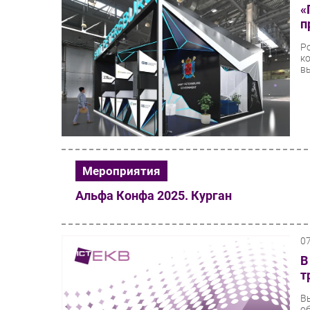
«
п
Р
к
в
Мероприятия
Альфа Конфа 2025. Курган
0
В
т
В
о