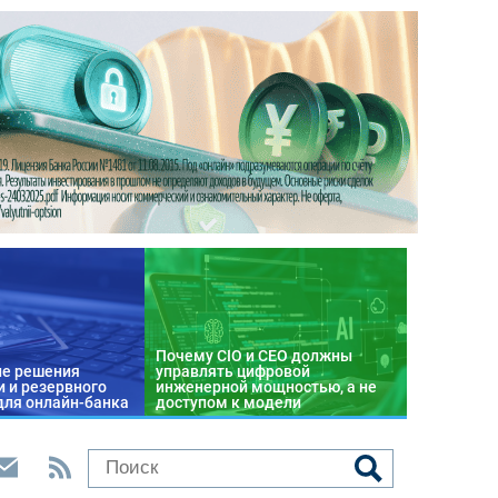
Почему CIO и CEO должны
е решения
управлять цифровой
 и резервного
инженерной мощностью, а не
для онлайн-банка
доступом к модели