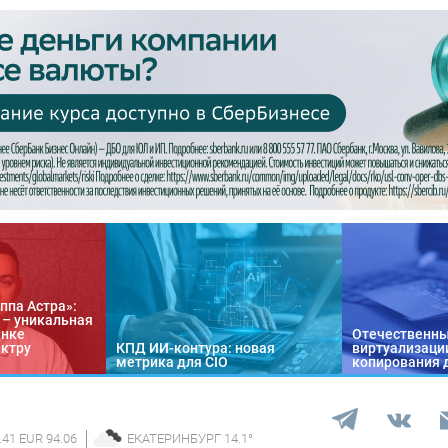
ппа Астра»:
n – уникальная
ынке
Отечественны
ектру
КПД ИИ-контура: новая
виртуализации
метрика для CIO
копирования 
.41 EUR 94.06
ЕКАТЕРИНБУРГ
14.1
°