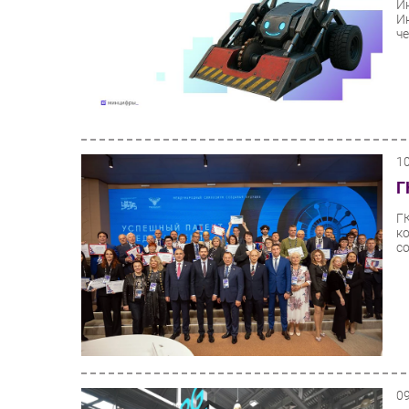
И
И
ч
1
Г
Г
к
со
0