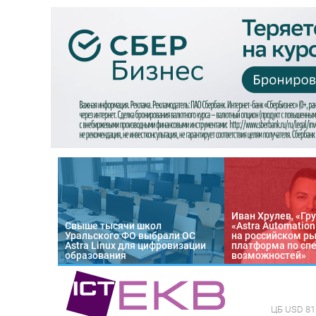
Иван Хрулев, «Гру
Свыше тысячи школ
«Astra Automatio
Уральского ФО выбрали ОС
на российском р
Astra Linux для цифровизации
платформа по сп
образования
возможностей»
ЦБ
USD 81