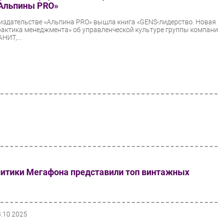
Альпины PRO»
 издательстве «Альпина PRO» вышла книга «GENS-лидерство. Новая
рактика менеджмента» об управленческой культуре группы компан
НИТ,...
литики Мегафона представили топ винтажных
3.10.2025