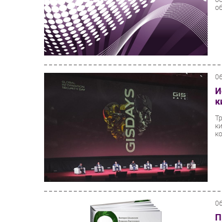
об
0
И
к
Т
к
к
0
П