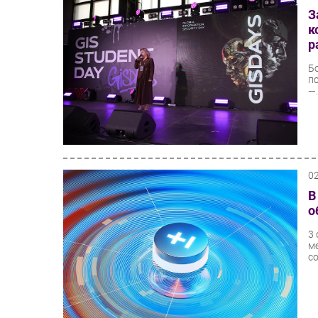
З
к
р
Б
п
—.
0
В
о
3
м
со