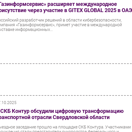
Газинформсервис» расширяет международное
рисутствие через участие в GITEX GLOBAL 2025 в ОА
оссийский разработчик решений в области кибербезопасности,
омпания «Газинформсервис», примет участие в международной
ыставке информационных...
7.10.2025
 СКБ Контур обсудили цифровую трансформацию
ранспортной отрасли Свердловской области
ыездное заседание прошло на площадке СКБ Контура. Участниками
бсуждения стали представители руководства федерального и