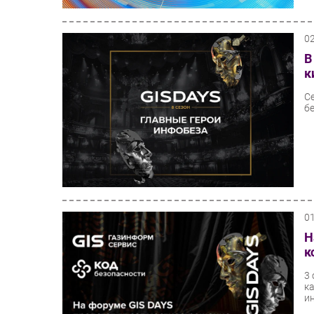
0
В
к
С
бе
0
Н
к
3
к
и