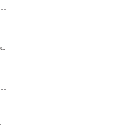
...
,