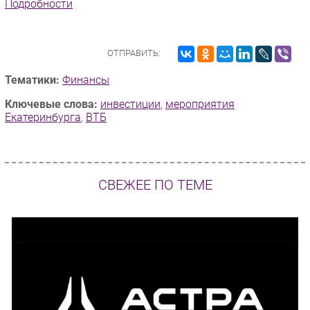
Подробности
Безопасность
Инновации
ОТПРАВИТЬ:
CIO/Управление ИТ
Гаджеты
Тематики:
Финансы
Здоровье
Ключевые слова:
инвестиции
,
мероприятия
Екатеринбурга
,
ВТБ
РАЗДЕЛЫ
Новости
Аналитика
СВЕЖЕЕ ПО ТЕМЕ
Интервью
Мероприятия
Проекты
IT класс
Тестовый стенд
Каталог компаний