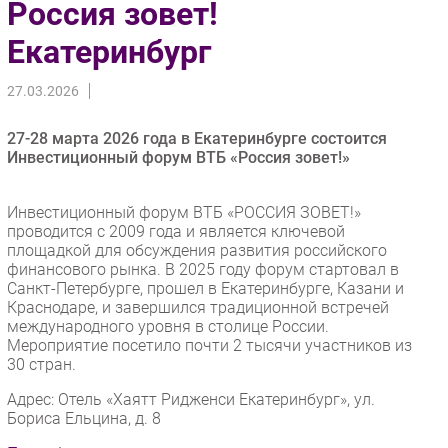
Россия зовет!
Импорто­замещение
Екатеринбург
Автоматизация Промышленности
Интернет
27.03.2026
Мобильная связь
27-28 марта 2026 года в Екатеринбурге состоится
Фиксированная связь
Инвестиционный форум ВТБ «Россия зовет!»
Интеграция
Рынок ПК
Инвестиционный форум ВТБ «РОССИЯ ЗОВЕТ!»
Маркетинг
проводится с 2009 года и является ключевой
площадкой для обсуждения развития российского
Торговые сети
финансового рынка. В 2025 году форум стартовал в
Оборудование
Санкт-Петербурге, прошел в Екатеринбурге, Казани и
ПО
Краснодаре, и завершился традиционной встречей
международного уровня в столице России.
Outsourcing
Мероприятие посетило почти 2 тысячи участников из
Кадры
30 стран.
Регулирование
Адрес: Отель «Хаятт Ридженси Екатеринбург», ул.
Бориса Ельцина, д. 8
Финансы
Web