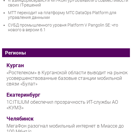
«Газинформсервис» и «ИТ-Контур» объявили о совместимости
своих IT-решений
МТТ переходит на платформу МТС DataOps Platform для
управления данными
СУБД промышленного уровня Platform V Pangolin SE: что
нового в версии 6.1
Регионы
Курган
«Ростелеком» в Курганской области выводит на рынок
усовершенствованные базовые станции мобильной
связи «Булат»
Екатеринбург
1С:ITILIUM обеспечил прозрачность ИТ-службы АО
«КУМЗ»
Челябинск
МегаФон разогнал мобильный интернет в Миассе до
100 Мбит/с