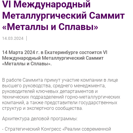
VI Международный
Импорто­замещение
Металлургический Саммит
Автоматизация Промышленности
«Металлы и Сплавы»
Интернет
Мобильная связь
14.03.2024
Фиксированная связь
Интеграция
14 Марта 2024 г. в Екатеринбурге состоится VI
Рынок ПК
Международный Металлургический Саммит
«Металлы и Сплавы».
Маркетинг
Торговые сети
В работе Саммита примут участие компании в лице
Оборудование
высшего руководства, среднего менеджмента,
ПО
руководителей ключевых департаментов и
технических подразделений горно-металлургических
Outsourcing
компаний, а также представители государственных
Кадры
структур и экспертного сообщества.
Регулирование
Архитектура деловой программы:
Финансы
- Стратегический Конгресс «Реалии современной
Web