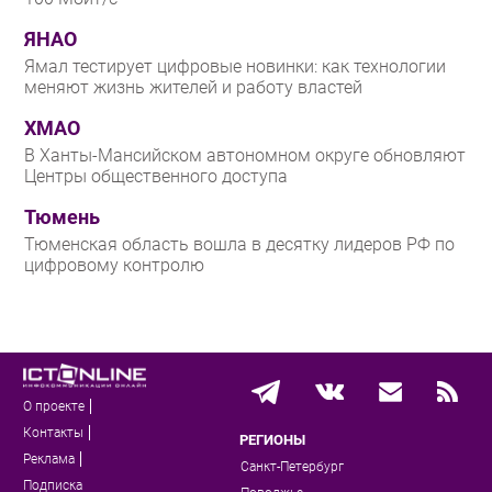
ЯНАО
Ямал тестирует цифровые новинки: как технологии
меняют жизнь жителей и работу властей
ХМАО
В Ханты-Мансийском автономном округе обновляют
Центры общественного доступа
Тюмень
Тюменская область вошла в десятку лидеров РФ по
цифровому контролю
О проекте
Контакты
РЕГИОНЫ
Реклама
Санкт-Петербург
Подписка