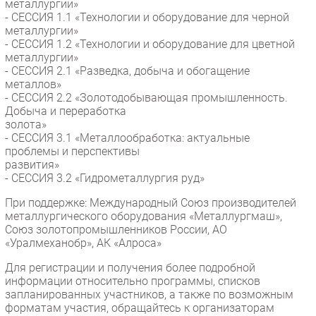
металлургии»
- СЕССИЯ 1.1 «Технологии и оборудование для черной
Безопасность
металлургии»
Инновации
- СЕССИЯ 1.2 «Технологии и оборудование для цветной
металлургии»
CIO/Управление ИТ
- СЕССИЯ 2.1 «Разведка, добыча и обогащение
Гаджеты
металлов»
- СЕССИЯ 2.2 «Золотодобывающая промышленность.
Здоровье
Добыча и переработка
золота»
РАЗДЕЛЫ
- СЕССИЯ 3.1 «Металлообработка: актуальные
проблемы и перспективы
развития»
Новости
- СЕССИЯ 3.2 «Гидрометаллургия руд»
Аналитика
При поддержке: Международный Союз производителей
Интервью
металлургического оборудования «Металлургмаш»,
Мероприятия
Союз золотопромышленников России, АО
«Уралмеханобр», АК «Алроса»
Проекты
IT класс
Для регистрации и получения более подробной
информации относительно программы, списков
Тестовый стенд
запланированных участников, а также по возможным
Каталог компаний
форматам участия, обращайтесь к организаторам