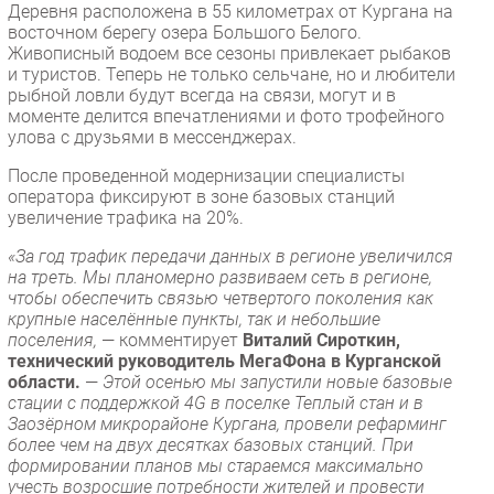
Деревня расположена в 55 километрах от Кургана на
восточном берегу озера Большого Белого.
Живописный водоем все сезоны привлекает рыбаков
и туристов. Теперь не только сельчане, но и любители
рыбной ловли будут всегда на связи, могут и в
моменте делится впечатлениями и фото трофейного
улова с друзьями в мессенджерах.
После проведенной модернизации специалисты
оператора фиксируют в зоне базовых станций
увеличение трафика на 20%.
«За год трафик передачи данных в регионе увеличился
на треть. Мы планомерно развиваем сеть в регионе,
чтобы обеспечить связью четвертого поколения как
крупные населённые пункты, так и небольшие
поселения,
— комментирует
Виталий Сироткин,
технический руководитель МегаФона в Курганской
области.
—
Этой осенью мы запустили новые базовые
стации с поддержкой 4G в поселке Теплый стан и в
Заозёрном микрорайоне Кургана, провели рефарминг
более чем на двух десятках базовых станций. При
формировании планов мы стараемся максимально
учесть возросшие потребности жителей и провести