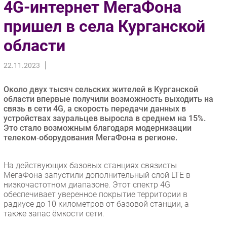
4G-интернет МегаФона
Импорто­замещение
пришел в села Курганской
Автоматизация Промышленности
области
Интернет
Мобильная связь
22.11.2023
Фиксированная связь
Интеграция
Около двух тысяч сельских жителей в Курганской
Рынок ПК
области впервые получили возможность выходить на
связь в сети 4G, а скорость передачи данных в
Маркетинг
устройствах зауральцев выросла в среднем на 15%.
Торговые сети
Это стало возможным благодаря модернизации
телеком‑оборудования МегаФона в регионе.
Оборудование
ПО
На действующих базовых станциях связисты
Outsourcing
МегаФона запустили дополнительный слой LTE в
Кадры
низкочастотном диапазоне. Этот спектр 4G
обеспечивает уверенное покрытие территории в
Регулирование
радиусе до 10 километров от базовой станции, а
Финансы
также запас ёмкости сети.
Web