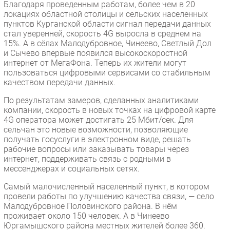
Благодаря проведенным работам, более чем в 20
Безопасность
локациях областной столицы и сельских населенных
пунктов Курганской области сигнал передачи данных
Инновации
стал уверенней, скорость 4G выросла в среднем на
CIO/Управление ИТ
15%. А в сёлах Малодубровное, Чинеево, Светлый Дол
и Сычево впервые появился высокоскоростной
Гаджеты
интернет от МегаФона. Теперь их жители могут
Здоровье
пользоваться цифровыми сервисами со стабильным
качеством передачи данных.
РАЗДЕЛЫ
По результатам замеров, сделанных аналитиками
компании, скорость в новых точках на цифровой карте
4G оператора может достигать 25 Мбит/сек. Для
Новости
сельчан это новые возможности, позволяющие
Аналитика
получать госуслуги в электронном виде, решать
рабочие вопросы или заказывать товары через
Интервью
интернет, поддерживать связь с родными в
Мероприятия
мессенджерах и социальных сетях.
Проекты
Самый малочисленный населенный пункт, в котором
IT класс
провели работы по улучшению качества связи, — село
Малодубровное Половинского района. В нём
Тестовый стенд
проживает около 150 человек. А в Чинеево
Каталог компаний
Юргамышского района местных жителей более 360.