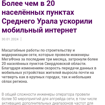
Более чем в 20
Импорто­замещение
населённых пунктах
Автоматизация Промышленности
Среднего Урала ускорили
Интернет
Мобильная связь
мобильный интернет
Фиксированная связь
Интеграция
30.01.2024
Рынок ПК
Масштабные работы по строительству и
Маркетинг
модернизации сети, которые провели инженеры
Торговые сети
МегаФона за последние три месяца, затронули более
20 населённых пунктов Свердловской области.
Оборудование
Благодаря изменениям скорость передачи данных в
ПО
мобильных устройствах жителей выросла почти на
четверть как в крупных городах, так и небольших
Outsourcing
сёлах региона.
Кадры
Регулирование
В общей сложности инженеры оператора провели
Финансы
более 50 мероприятий для апгрейда сети, в том числе
активацию дополнительных диапазонов частот для
Web