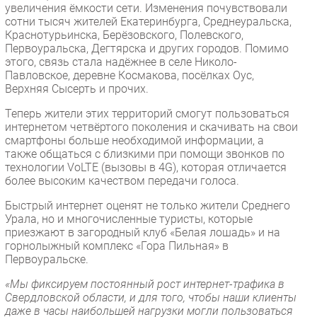
увеличения ёмкости сети. Изменения почувствовали
Безопасность
сотни тысяч жителей Екатеринбурга, Среднеуральска,
Краснотурьинска, Берёзовского, Полевского,
Инновации
Первоуральска, Дегтярска и других городов. Помимо
CIO/Управление ИТ
этого, связь стала надёжнее в селе Николо-
Павловское, деревне Космакова, посёлках Оус,
Гаджеты
Верхняя Сысерть и прочих.
Здоровье
Теперь жители этих территорий смогут пользоваться
интернетом четвёртого поколения и скачивать на свои
РАЗДЕЛЫ
смартфоны больше необходимой информации, а
также общаться с близкими при помощи звонков по
Новости
технологии VoLTE (вызовы в 4G), которая отличается
более высоким качеством передачи голоса.
Аналитика
Быстрый интернет оценят не только жители Среднего
Интервью
Урала, но и многочисленные туристы, которые
Мероприятия
приезжают в загородный клуб «Белая лошадь» и на
горнолыжный комплекс «Гора Пильная» в
Проекты
Первоуральске.
IT класс
«Мы фиксируем постоянный рост интернет-трафика в
Тестовый стенд
Свердловской области, и для того, чтобы наши клиенты
Каталог компаний
даже в часы наибольшей нагрузки могли пользоваться