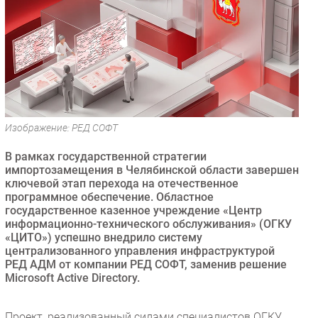
Безопасность
Инновации
CIO/Управление ИТ
Гаджеты
Здоровье
Изображение: РЕД СОФТ
РАЗДЕЛЫ
В рамках государственной стратегии
Новости
импортозамещения в Челябинской области завершен
ключевой этап перехода на отечественное
Аналитика
программное обеспечение. Областное
Интервью
государственное казенное учреждение «Центр
информационно-технического обслуживания» (ОГКУ
Мероприятия
«ЦИТО») успешно внедрило систему
Проекты
централизованного управления инфраструктурой
РЕД АДМ от компании РЕД СОФТ, заменив решение
IT класс
Microsoft Active Directory.
Тестовый стенд
Каталог компаний
Проект, реализованный силами специалистов ОГКУ