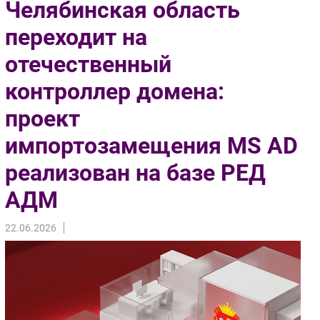
Челябинская область
Импорто­замещение
переходит на
Автоматизация Промышленности
отечественный
Интернет
Мобильная связь
контроллер домена:
Фиксированная связь
проект
Интеграция
Рынок ПК
импортозамещения MS AD
Маркетинг
реализован на базе РЕД
Торговые сети
АДМ
Оборудование
ПО
22.06.2026
Outsourcing
Кадры
Регулирование
Финансы
Web