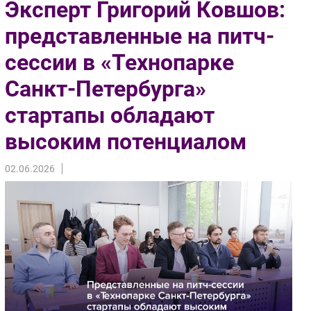
Эксперт Григорий Ковшов:
Импорто­замещение
представленные на питч-
Автоматизация Промышленности
сессии в «Технопарке
Интернет
Мобильная связь
Санкт-Петербурга»
Фиксированная связь
стартапы обладают
Интеграция
Рынок ПК
высоким потенциалом
Маркетинг
02.06.2026
Торговые сети
Оборудование
ПО
Outsourcing
Кадры
Регулирование
Финансы
Web