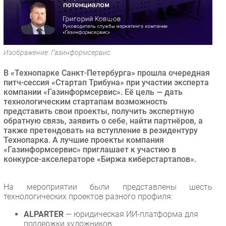
Безопасность
Инновации
CIO/Управление ИТ
Изображение: Газинформсервис
Гаджеты
Здоровье
В «Технопарке Санкт-Петербурга» прошла очередная
питч-сессия «Стартап Трибуна» при участии эксперта
компании «Газинформсервис». Её цель — дать
РАЗДЕЛЫ
технологическим стартапам возможность
представить свои проекты, получить экспертную
Новости
обратную связь, заявить о себе, найти партнёров, а
также претендовать на вступление в резидентуру
Аналитика
Технопарка. А лучшие проекты компания
Интервью
«Газинформсервис» приглашает к участию в
конкурсе-акселераторе «Биржа киберстартапов».
Мероприятия
Проекты
На мероприятии были представлены шесть
IT класс
технологических проектов разного профиля:
Тестовый стенд
ALPARTER
— юридическая ИИ-платформа для
Каталог компаний
поддержки художников.