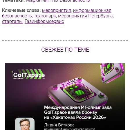
Тематики:
Маркетинг
,
ПО
,
Безопасность
Ключевые слова:
мероприятия
,
информационная
безопасность
,
технопарк
,
мероприятия Петербурга
,
стартапы
,
Газинформсервис
СВЕЖЕЕ ПО ТЕМЕ