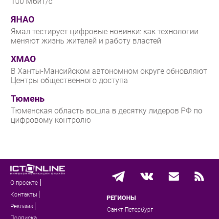
100 Мбит/с
ЯНАО
Ямал тестирует цифровые новинки: как технологии
меняют жизнь жителей и работу властей
ХМАО
В Ханты-Мансийском автономном округе обновляют
Центры общественного доступа
Тюмень
Тюменская область вошла в десятку лидеров РФ по
цифровому контролю
О проекте
Контакты
РЕГИОНЫ
Реклама
Санкт-Петербург
Подписка