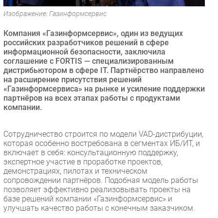
Безопасность
Изображение: Газинформсервис
Инновации
Компания «Газинформсервис», один из ведущих
CIO/Управление ИТ
российских разработчиков решений в сфере
информационной безопасности, заключила
Гаджеты
соглашение с FORTIS — специализированным
Здоровье
дистрибьютором в сфере IT. Партнёрство направлено
на расширение присутствия решений
«Газинформсервиса» на рынке и усиление поддержки
РАЗДЕЛЫ
партнёров на всех этапах работы с продуктами
компании.
Новости
Аналитика
Сотрудничество строится по модели VAD-дистрибуции,
Интервью
которая особенно востребована в сегментах ИБ/ИТ, и
включает в себя: консультационную поддержку,
Мероприятия
экспертное участие в проработке проектов,
Проекты
демонстрациях, пилотах и техническом
сопровождении партнёров. Подобная модель работы
IT класс
позволяет эффективно реализовывать проекты на
Тестовый стенд
базе решений компании «Газинформсервис» и
улучшать качество работы с конечным заказчиком.
Каталог компаний