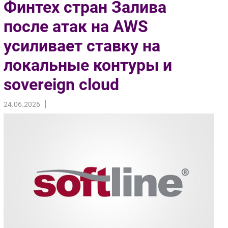
Финтех стран Залива
Импорто­замещение
после атак на AWS
Автоматизация Промышленности
усиливает ставку на
Интернет
Мобильная связь
локальные контуры и
Фиксированная связь
sovereign cloud
Интеграция
Рынок ПК
24.06.2026
Маркетинг
Торговые сети
Оборудование
ПО
Outsourcing
Кадры
Регулирование
Финансы
Web