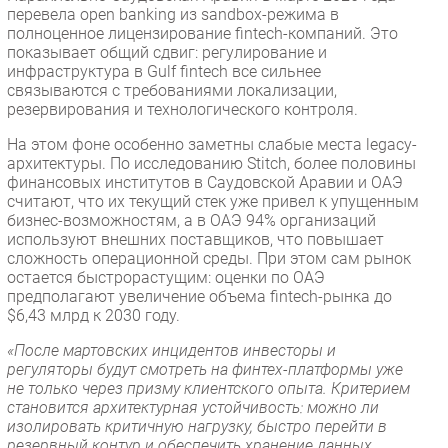
перевела open banking из sandbox-режима в
полноценное лицензирование fintech-компаний. Это
показывает общий сдвиг: регулирование и
инфраструктура в Gulf fintech все сильнее
связываются с требованиями локализации,
резервирования и технологического контроля.
На этом фоне особенно заметны слабые места legacy-
архитектуры. По исследованию Stitch, более половины
финансовых институтов в Саудовской Аравии и ОАЭ
считают, что их текущий стек уже привел к упущенным
бизнес-возможностям, а в ОАЭ 94% организаций
используют внешних поставщиков, что повышает
сложность операционной среды. При этом сам рынок
остается быстрорастущим: оценки по ОАЭ
предполагают увеличение объема fintech-рынка до
$6,43 млрд к 2030 году.
«После мартовских инцидентов инвесторы и
регуляторы будут смотреть на финтех-платформы уже
не только через призму клиентского опыта. Критерием
становится архитектурная устойчивость: можно ли
изолировать критичную нагрузку, быстро перейти в
резервный контур и обеспечить хранение данных