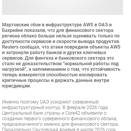
Безопасность
Инновации
CIO/Управление ИТ
Мартовские сбои в инфраструктуре AWS в ОАЭ и
Бахрейне показали, что для финансового сектора
Гаджеты
региона облако больше нельзя оценивать только по
Здоровье
доступности сервисов и скорости вывода продуктов.
Reuters сообщал, что атаки повредили объекты AWS
и затронули работу банков и других ключевых
РАЗДЕЛЫ
сервисов. Для финтеха и банковского сектора это
стало не доказательством “нормальной работы под
нагрузкой”, а напоминанием о том, что устойчивость
Новости
теперь измеряется способностью изолировать
Аналитика
критичные процессы и держать данные внутри
Интервью
юрисдикции.
Мероприятия
Именно поэтому ОАЭ ускоряют суверенный
Проекты
инфраструктурный контур. В феврале 2026 года
IT класс
Центральный банк страны и Core42 объявили о
Тестовый стенд
создании первого суверенного финансового облака,
предназначенного именно для финансового сектора.
Каталог компаний
Параллельно Саудовская Аравия в марте 2026 года