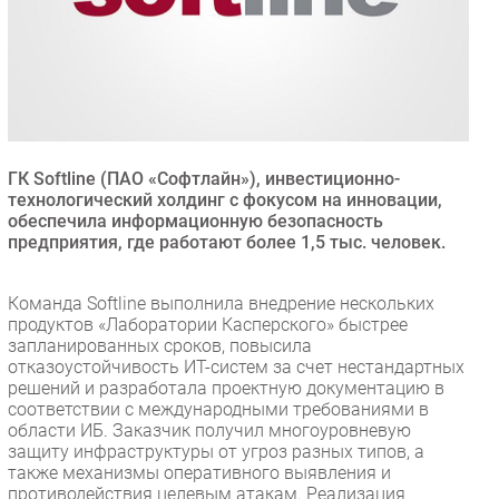
Безопасность
Инновации
CIO/Управление ИТ
Гаджеты
Здоровье
ГК Softline (ПАО «Софтлайн»), инвестиционно-
технологический холдинг с фокусом на инновации,
РАЗДЕЛЫ
обеспечила информационную безопасность
предприятия, где работают более 1,5 тыс. человек.
Новости
Аналитика
Команда Softline выполнила внедрение нескольких
продуктов «Лаборатории Касперского» быстрее
Интервью
запланированных сроков, повысила
Мероприятия
отказоустойчивость ИТ-систем за счет нестандартных
решений и разработала проектную документацию в
Проекты
соответствии с международными требованиями в
IT класс
области ИБ. Заказчик получил многоуровневую
Тестовый стенд
защиту инфраструктуры от угроз разных типов, а
также механизмы оперативного выявления и
Каталог компаний
противодействия целевым атакам. Реализация