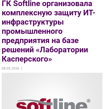
ГК Softline организовала
Импорто­замещение
комплексную защиту ИТ-
Автоматизация Промышленности
инфраструктуры
Интернет
Мобильная связь
промышленного
Фиксированная связь
предприятия на базе
Интеграция
Рынок ПК
решений «Лаборатории
Маркетинг
Касперского»
Торговые сети
Оборудование
08.05.2026
ПО
Outsourcing
Кадры
Регулирование
Финансы
Web