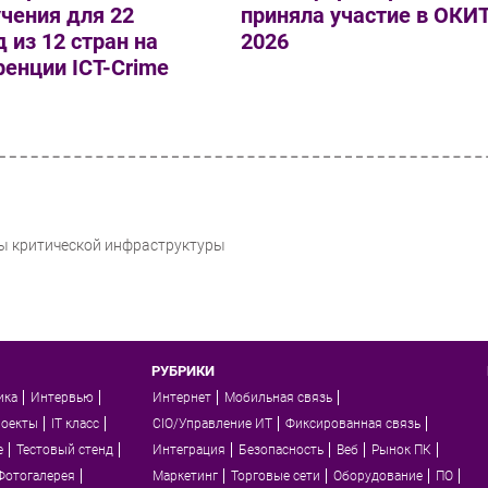
чения для 22
приняла участие в ОКИ
 из 12 стран на
2026
енции ICT-Crime
ты критической инфраструктуры
РУБРИКИ
ика
Интервью
Интернет
Мобильная связь
роекты
IT класс
CIO/Управление ИТ
Фиксированная связь
e
Тестовый стенд
Интеграция
Безопасность
Веб
Рынок ПК
Фотогалерея
Маркетинг
Торговые сети
Оборудование
ПО