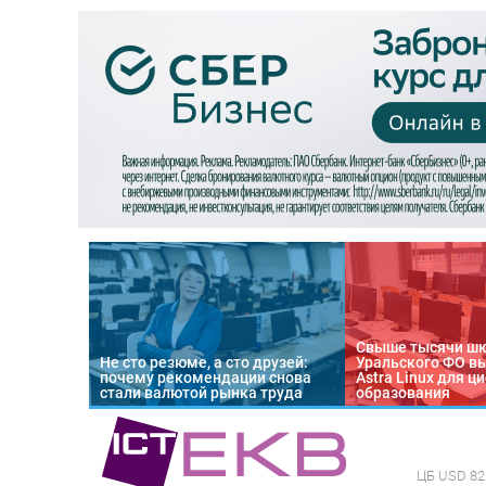
Свыше тысячи ш
Не сто резюме, а сто друзей:
Уральского ФО в
почему рекомендации снова
Astra Linux для 
стали валютой рынка труда
образования
ЦБ
USD 82