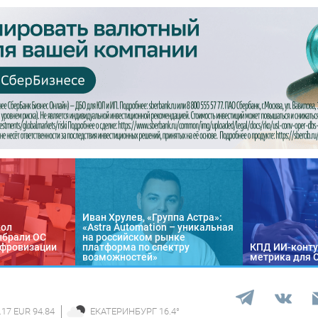
Иван Хрулев, «Группа Астра»:
кол
«Astra Automation – уникальная
ыбрали ОС
на российском рынке
цифровизации
платформа по спектру
КПД ИИ-конту
возможностей»
метрика для 
.17 EUR 94.84
ЕКАТЕРИНБУРГ
16.4
°