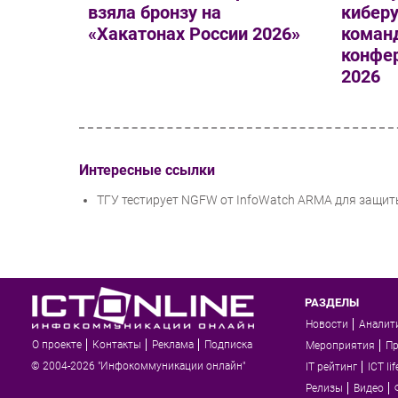
взяла бронзу на
киберу
«Хакатонах России 2026»
команд
конфер
2026
Интересные ссылки
ТГУ тестирует NGFW от InfoWatch ARMA для защи
РАЗДЕЛЫ
Новости
Аналит
О проекте
Контакты
Реклама
Подписка
Мероприятия
П
© 2004-2026 "Инфокоммуникации онлайн"
IT рейтинг
ICT lif
Релизы
Видео