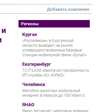
Добавить компанию
РАЗДЕЛЫ
Регионы
 и
Новости
Курган
и
«Ростелеком» в Курганской
Аналитика
области выводит на рынок
усовершенствованные базовые
Интервью
станции мобильной связи «Булат»
Мероприятия
Екатеринбург
Проекты
1С:ITILIUM обеспечил прозрачность
ИТ-службы АО «КУМЗ»
IT класс
Челябинск
Тестовый стенд
МегаФон разогнал мобильный
Каталог компаний
интернет в Миассе до 100 Мбит/с
ЯНАО
Ямал тестирует цифровые новинки: