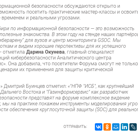
ормационной безопасности обсуждаются открыто и
озможность посетить практические мастер-классы и освоит
е временем и реальными угрозами.
бири по информационной безопасности — это возможность
олезные знакомства. В этом году на стенде наших партнёро
иберарену” для вузов и центр мониторинга GSOC. Мы
боткам и видим хорошие перспективы для их успешного
 — отметила
Дарина Окунева
, главный специалист
нций кибербезопасности Аналитического центра
». Она добавила, что посетители Форума смогут не только
сценарии их применения для защиты критической
» Дмитрий Буинцев отметил:
«"НПФ "ИСБ", как крупнейший
 Дальнего Востока и "Газинформсервис" как разработчик
зопасности представят на форуме комплексное видение
, мы на практике покажем инструменты моделирования угро
сти обеспечения круглосуточной защиты (SOC) для реально
ОТПРАВИТЬ: