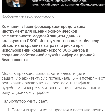
Безопасность
Инновации
Изображение: Газинформсервис
CIO/Управление ИТ
Компания «Газинформсервис» представила
Гаджеты
инструмент для оценки экономической
Здоровье
эффективности моделей защиты данных —
калькулятор GSOC. Инструмент позволяет бизнесу
объективно сравнить затраты и риски при
РАЗДЕЛЫ
использовании коммерческого SOC-центра и
создании собственной службы информационной
Новости
безопасности.
Аналитика
Интервью
Модель призвана сопоставить инвестиции в
защитную архитектуру с потенциальными потерями от
Мероприятия
реализации риска утечки: простоем, штрафами,
Проекты
судебными издержками, восстановлением данных и
репутационным ущербом.
IT класс
Тестовый стенд
Калькулятор учитывает:
Каталог компаний
Потери выручки из-за простоя и восстановления;