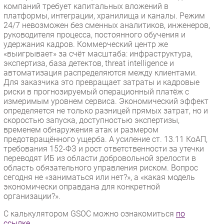
компаний требует капитальных вложений в
платформы, интеграции, хранилища и каналы. Режим
24/7 невозможен без сменных аналитиков, инженеров,
руководителя процесса, постоянного обучения и
удержания кадров. Коммерческий центр же
«выигрывает» за счёт масштаба: инфраструктура,
экспертиза, база детектов, threat intelligence и
автоматизация распределяются между клиентами.
Для заказчика это превращает затраты и кадровые
риски в прогнозируемый операционный платёж с
измеримым уровнем сервиса. Экономический эффект
определяется не только разницей прямых затрат, но и
скоростью запуска, доступностью экспертизы,
временем обнаружения атак и размером
предотвращённого ущерба. А усиление ст. 13.11 КоАП,
требования 152-ФЗ и рост ответственности за утечки
переводят ИБ из области добровольной зрелости в
область обязательного управления риском. Вопрос
сегодня не «заниматься или нет?», а «какая модель
экономически оправдана для конкретной
организации?».
С калькулятором GSOC можно ознакомиться
по
ссылке
.