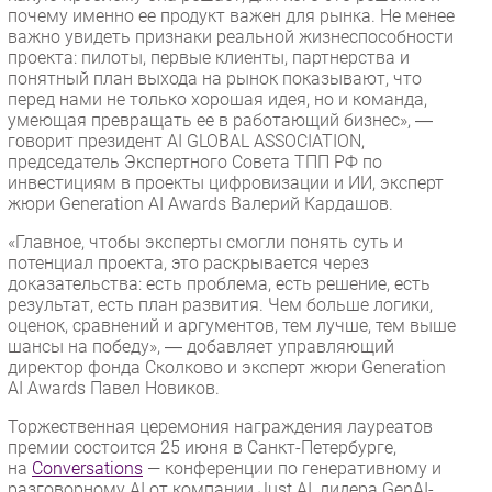
почему именно ее продукт важен для рынка. Не менее
важно увидеть признаки реальной жизнеспособности
проекта: пилоты, первые клиенты, партнерства и
понятный план выхода на рынок показывают, что
перед нами не только хорошая идея, но и команда,
умеющая превращать ее в работающий бизнес», ―
говорит президент AI GLOBAL ASSOCIATION,
председатель Экспертного Совета ТПП РФ по
инвестициям в проекты цифровизации и ИИ, эксперт
жюри Generation AI Awards Валерий Кардашов.
«Главное, чтобы эксперты смогли понять суть и
потенциал проекта, это раскрывается через
доказательства: есть проблема, есть решение, есть
результат, есть план развития. Чем больше логики,
оценок, сравнений и аргументов, тем лучше, тем выше
шансы на победу», ― добавляет управляющий
директор фонда Сколково и эксперт жюри Generation
AI Awards Павел Новиков.
Торжественная церемония награждения лауреатов
премии состоится 25 июня в Санкт-Петербурге,
на
Conversations
— конференции по генеративному и
разговорному AI от компании Just AI, лидера GenAI-