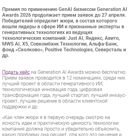
Безопасность
Премия по применению GenAI бизнесом Generation AI
Awards 2026 продолжает прием заявок до 27 апреля.
Инновации
Победителей определит жюри, в состав которого
CIO/Управление ИТ
вошли лидеры в сфере ИИ и признанные эксперты в
генеративных технологиях из ведущих
Гаджеты
технологических компаний: Just AI, Яндекс, Авито,
Здоровье
MWS AI, X5, Совкомбанк Технологии, Альфа-Банк,
фонд «Сколково», Positive Technologies, Северсталь и
др.
РАЗДЕЛЫ
Новости
Подать кейс
на Generation AI Awards можно бесплатно.
Прием заявок проводится в 12 номинациях, среди них
Аналитика
лучший проект в области генеративного ИИ,
Интервью
технологическая инновация года, цифровая
трансформация года, лучший стартап, лучший инхаус-
Мероприятия
проект, лучшее решение в области клиентской
Проекты
поддержки и др.
IT класс
«Как член жюри я в первую очередь смотрю на
Тестовый стенд
ясность идеи и практическую ценность технологии:
компания должна просто и убедительно объяснить,
Каталог компаний
какую проблему она решает, для кого это решение и