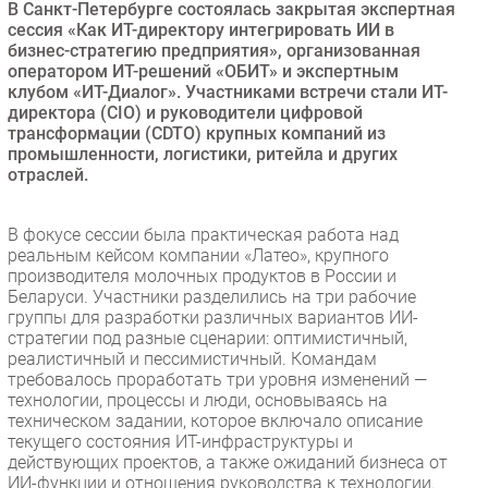
В Санкт-Петербурге состоялась закрытая экспертная
Безопасность
сессия «Как ИТ-директору интегрировать ИИ в
бизнес-стратегию предприятия», организованная
Инновации
оператором ИТ-решений «ОБИТ» и экспертным
CIO/Управление ИТ
клубом «ИТ-Диалог». Участниками встречи стали ИТ-
директора (CIO) и руководители цифровой
Гаджеты
трансформации (CDTO) крупных компаний из
Здоровье
промышленности, логистики, ритейла и других
отраслей.
РАЗДЕЛЫ
В фокусе сессии была практическая работа над
реальным кейсом компании «Латео», крупного
Новости
производителя молочных продуктов в России и
Аналитика
Беларуси. Участники разделились на три рабочие
группы для разработки различных вариантов ИИ-
Интервью
стратегии под разные сценарии: оптимистичный,
Мероприятия
реалистичный и пессимистичный. Командам
требовалось проработать три уровня изменений —
Проекты
технологии, процессы и люди, основываясь на
IT класс
техническом задании, которое включало описание
Тестовый стенд
текущего состояния ИТ-инфраструктуры и
действующих проектов, а также ожиданий бизнеса от
Каталог компаний
ИИ-функции и отношения руководства к технологии.