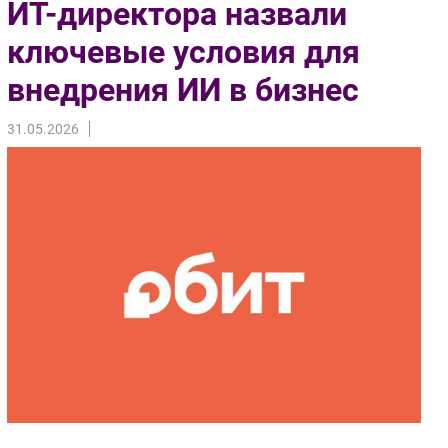
ИТ-директора назвали
Импорто­замещение
ключевые условия для
Автоматизация Промышленности
внедрения ИИ в бизнес
Интернет
Мобильная связь
31.05.2026
Фиксированная связь
Интеграция
Рынок ПК
Маркетинг
Торговые сети
Оборудование
ПО
Outsourcing
Кадры
Регулирование
Финансы
Web