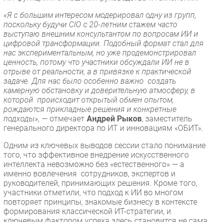
«Я с большим интересом модерировал одну из групп,
поскольку будучи CIO с 20-летним стажем часто
выступаю внешним консультантом по вопросам ИИ и
цифровой трансформации. Подобный формат стал для
нас экспериментальным, но уже продемонстрировал
ценность, потому что участники обсуждали ИИ не в
отрыве от реальности, а в привязке к практической
задаче. Для нас было особенно важно создать
камерную обстановку и доверительную атмосферу, в
которой происходит открытый обмен опытом,
рождаются прикладные решения и конкретные
подходы», —
отмечает
Андрей Рыков
, заместитель
генерального директора по ИТ и инновациям «ОБИТ».
Одним из ключевых выводов сессии стало понимание
того, что эффективное внедрение искусственного
интеллекта невозможно без «естественного» — а
именно вовлечения сотрудников, экспертов и
руководителей, принимающих решения. Кроме того,
участники отметили, что подход к ИИ во многом
повторяет принципы, знакомые бизнесу в контексте
формирования классической ИТ-стратегии, и
ключевым фактором успеха здесь становится не сама