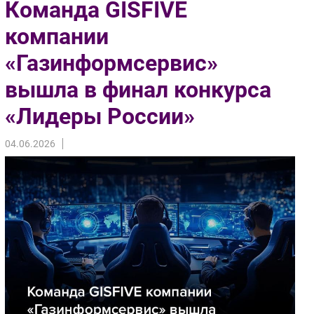
Команда GISFIVE
Импорто­замещение
компании
Автоматизация Промышленности
«Газинформсервис»
Интернет
Мобильная связь
вышла в финал конкурса
Фиксированная связь
«Лидеры России»
Интеграция
Рынок ПК
04.06.2026
Маркетинг
Торговые сети
Оборудование
ПО
Outsourcing
Кадры
Регулирование
Финансы
Web