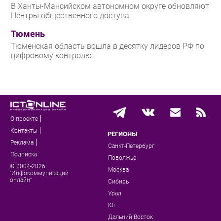
В Ханты-Мансийском автономном округе обновляют
Центры общественного доступа
Тюмень
Тюменская область вошла в десятку лидеров РФ по
цифровому контролю
О проекте
Контакты
РЕГИОНЫ
Реклама
Санкт-Петербург
Подписка
Поволжье
© 2004-2026
Москва
"Инфокоммуникации
онлайн"
Сибирь
Урал
Юг
Дальний Восток