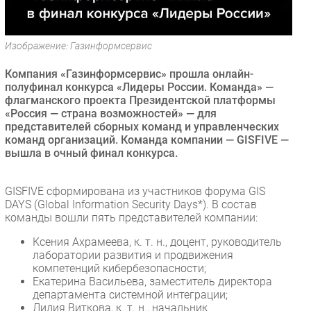
Безопасность
Инновации
Изображение: Газинформсервис
CIO/Управление ИТ
Компания «Газинформсервис» прошла онлайн-
Гаджеты
полуфинал конкурса «Лидеры России. Команда» —
Здоровье
флагманского проекта Президентской платформы
«Россия — страна возможностей» — для
представителей сборных команд и управленческих
РАЗДЕЛЫ
команд организаций. Команда компании — GISFIVE —
вышла в очный финал конкурса.
Новости
Аналитика
GISFIVE сформирована из участников форума GIS
Интервью
DAYS (Global Information Security Days*). В состав
команды вошли пять представителей компании:
Мероприятия
Ксения Ахрамеева, к. т. н., доцент, руководитель
Проекты
лаборатории развития и продвижения
IT класс
компетенций кибербезопасности;
Тестовый стенд
Екатерина Васильева, заместитель директора
департамента системной интеграции;
Каталог компаний
Лидия Виткова, к. т. н., начальник