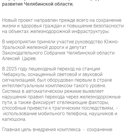
развития Челябинской области.
Безопасность
Инновации
Новый проект направлен прежде всего на сохранение
CIO/Управление ИТ
жизни и здоровья граждан и повышение безопасности
на объектах железнодорожной инфраструктуры.
Гаджеты
Здоровье
В мероприятии приняли участие руководство Южно-
Уральской железной дороги и депутат
Законодательного Собрания Челябинской области
РАЗДЕЛЫ
Алексей Царев.
В 2025 году пешеходный переход на станции
Новости
Чебаркуль, оснащенный световой и звуковой
Аналитика
сигнализацией, был оборудован первым в стране
интеллектуальным комплексом такого уровня.
Интервью
Система в автоматическом режиме выявляет
Мероприятия
нарушения правил перехода через железнодорожные
пути, а также фиксирует отвлекающие факторы,
Проекты
способные привести к трагическим последствиям, -
IT класс
использование мобильного телефона, наушников и
Тестовый стенд
капюшона.
Каталог компаний
Главная цель внедрения комплекса - сохранение