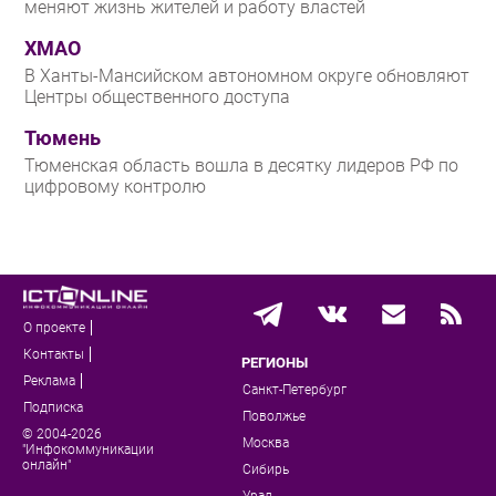
меняют жизнь жителей и работу властей
ХМАО
В Ханты-Мансийском автономном округе обновляют
Центры общественного доступа
Тюмень
Тюменская область вошла в десятку лидеров РФ по
цифровому контролю
О проекте
Контакты
РЕГИОНЫ
Реклама
Санкт-Петербург
Подписка
Поволжье
© 2004-2026
Москва
"Инфокоммуникации
онлайн"
Сибирь
Урал