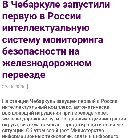
В Чебаркуле запустили
Импорто­замещение
первую в России
Автоматизация Промышленности
интеллектуальную
Интернет
Мобильная связь
систему мониторинга
Фиксированная связь
безопасности на
Интеграция
Рынок ПК
железнодорожном
Маркетинг
переезде
Торговые сети
Оборудование
29.05.2026
ПО
На станции Чебаркуль запущен первый в России
Outsourcing
интеллектуальный комплекс, автоматически
Кадры
выявляющий нарушения при переходе через
железнодорожные пути. По данным администрации
Регулирование
округа, система помогает предотвращать опасные
Финансы
ситуации. Об этом сообщает Министерство
информационных технологий, связи и цифрового
Web