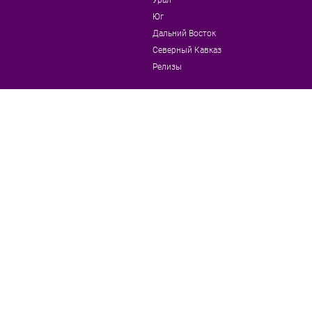
Юг
Дальний Восток
Северный Кавказ
Релизы