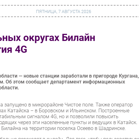
ПЯТНИЦА, 7 АВГУСТА 2026
ьных округах Билайн
г
Финансы
тия 4G
 сети
Web
ание
Безопасность
Инновации
бласти — новые станции заработали в пригороде Кургана,
ом. Об этом сообщает департамент информационных
ng
CIO/Управление ИТ
области.
Гаджеты
а запущено в микрорайоне Чистое поле. Также оператор
вание
Здоровье
ах Катайска – в Боровском и Ильинском. Построенные
стабильным сигналом 4G, но и позволили повысить
одящих через эти населенные пункты и ведущих в Катайск.
и Билайна на территории поселка Осеево в Шадринске.