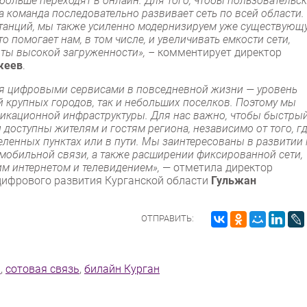
больше переходят в онлайн. Для того, чтобы пользовательс
 команда последовательно развивает сеть по всей области.
танций, мы также усиленно модернизируем уже существующ
о помогает нам, в том числе, и увеличивать емкости сети,
ты высокой загруженности», –
комментирует директор
жеев
.
ся цифровыми сервисами в повседневной жизни — уровень
й крупных городов, так и небольших поселков. Поэтому мы
икационной инфраструктуры. Для нас важно, чтобы быстры
 доступны жителям и гостям региона, независимо от того, г
еленных пунктах или в пути. Мы заинтересованы в развитии 
мобильной связи, а также расширении фиксированной сети,
им интернетом и телевидением»,
— отметила директор
цифрового развития Курганской области
Гульжан
ОТПРАВИТЬ:
н
,
сотовая связь
,
билайн Курган