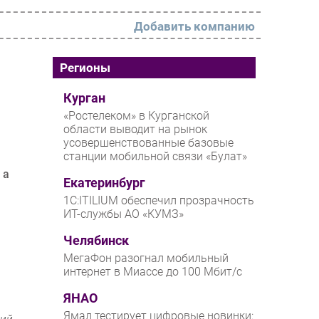
Добавить компанию
РАЗДЕЛЫ
Регионы
Новости
Курган
«Ростелеком» в Курганской
Аналитика
области выводит на рынок
усовершенствованные базовые
Интервью
станции мобильной связи «Булат»
Мероприятия
 а
Екатеринбург
Проекты
1С:ITILIUM обеспечил прозрачность
ИТ-службы АО «КУМЗ»
IT класс
Челябинск
Тестовый стенд
МегаФон разогнал мобильный
Каталог компаний
интернет в Миассе до 100 Мбит/с
ЯНАО
Ямал тестирует цифровые новинки: