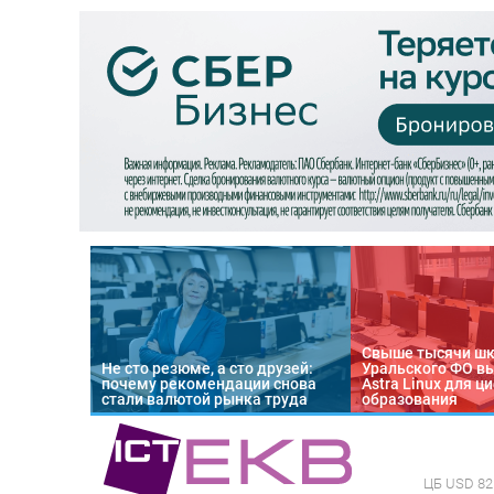
Свыше тысячи ш
Не сто резюме, а сто друзей:
Уральского ФО в
почему рекомендации снова
Astra Linux для 
стали валютой рынка труда
образования
ЦБ
USD 82