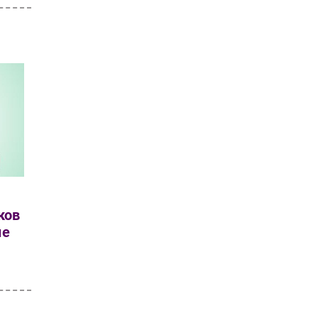
ков
ые