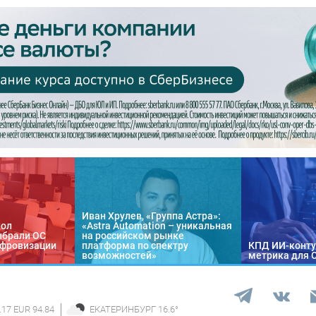
Иван Хрулев, «Группа Астра»:
кол
«Astra Automation – уникальная
ыбрали ОС
на российском рынке
цифровизации
платформа по спектру
КПД ИИ-конту
возможностей»
метрика для 
.17 EUR 94.84
ЕКАТЕРИНБУРГ
16.6
°