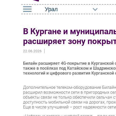
РУБРИКИ
В Кургане и муниципал
Импорто­замещение
Маркетин
расширяет зону покры
Автоматизация
Торговые
Промышленности
22.06.2026
Оборудов
Интернет
ПО
Билайн расширяет 4G-покрытие в Курганской о
Мобильная связь
также в посёлках под Катайском и Шадринск
Outsourci
технологий и цифрового развития Курганской 
Фиксированная связь
Кадры
Интеграция
Дополнительное телеком-оборудование Билайн
Регулиро
расширил возможности сети в пригородных сел
Рынок ПК
объекты связи не только обеспечили сельчан 
доступность мобильной связи на дорогах, прох
Еще в числе улучшений – рост надежности сет