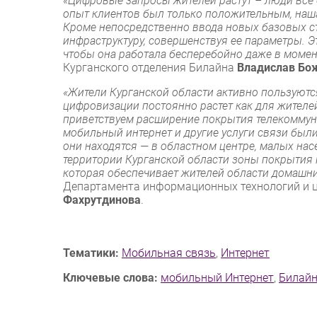
«Цифровые запросы жителей растут – люди все 
опыт клиентов был только положительным, наша
Кроме непосредственно ввода новых базовых с
инфраструктуру, совершенствуя ее параметры. Эт
чтобы она работала бесперебойно даже в момен
Курганского отделения Билайна
Владислав Бо
«Жители Курганской области активно пользуют
цифровизации постоянно растет как для жителе
приветствуем расширение покрытия телекоммун
мобильный интернет и другие услуги связи были
они находятся — в областном центре, малых нас
территории Курганской области зоны покрытия 
которая обеспечивает жителей области домашн
Департамента информационных технологий и 
Фахрутдинова
.
Тематики:
Мобильная связь
,
Интернет
Ключевые слова:
мобильный Интернет
,
Билай