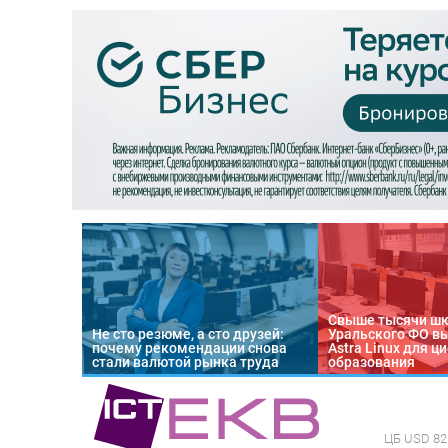
Свыше тысячи ш
Не сто резюме, а сто друзей:
Уральского ФО в
почему рекомендации снова
Astra Linux для 
стали валютой рынка труда
образования
ЦБ
USD 82