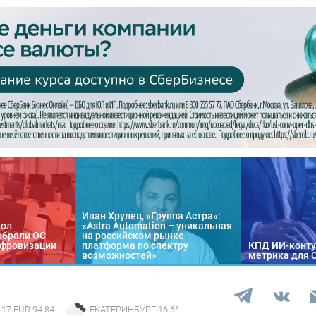
Иван Хрулев, «Группа Астра»:
кол
«Astra Automation – уникальная
ыбрали ОС
на российском рынке
цифровизации
платформа по спектру
КПД ИИ-конту
возможностей»
метрика для 
.17 EUR 94.84
ЕКАТЕРИНБУРГ
16.6
°