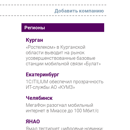
Добавить компанию
РАЗДЕЛЫ
Регионы
Новости
Курган
«Ростелеком» в Курганской
Аналитика
области выводит на рынок
усовершенствованные базовые
Интервью
станции мобильной связи «Булат»
Мероприятия
Екатеринбург
Проекты
1С:ITILIUM обеспечил прозрачность
ИТ-службы АО «КУМЗ»
IT класс
Челябинск
Тестовый стенд
МегаФон разогнал мобильный
Каталог компаний
интернет в Миассе до 100 Мбит/с
ЯНАО
Ямал тестирует цифровые новинки: