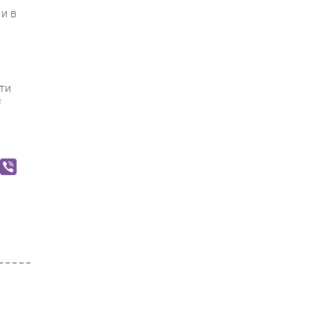
и в
ти
в