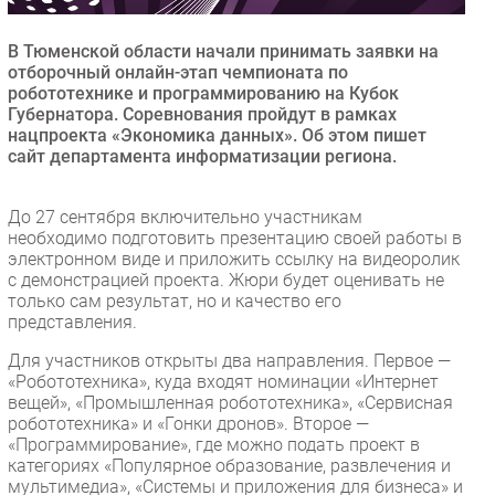
Безопасность
В Тюменской области начали принимать заявки на
Инновации
отборочный онлайн-этап чемпионата по
CIO/Управление ИТ
робототехнике и программированию на Кубок
Губернатора. Соревнования пройдут в рамках
Гаджеты
нацпроекта «Экономика данных». Об этом пишет
Здоровье
сайт департамента информатизации региона.
РАЗДЕЛЫ
До 27 сентября включительно участникам
необходимо подготовить презентацию своей работы в
электронном виде и приложить ссылку на видеоролик
Новости
с демонстрацией проекта. Жюри будет оценивать не
Аналитика
только сам результат, но и качество его
представления.
Интервью
Мероприятия
Для участников открыты два направления. Первое —
«Робототехника», куда входят номинации «Интернет
Проекты
вещей», «Промышленная робототехника», «Сервисная
IT класс
робототехника» и «Гонки дронов». Второе —
«Программирование», где можно подать проект в
Тестовый стенд
категориях «Популярное образование, развлечения и
Каталог компаний
мультимедиа», «Системы и приложения для бизнеса» и