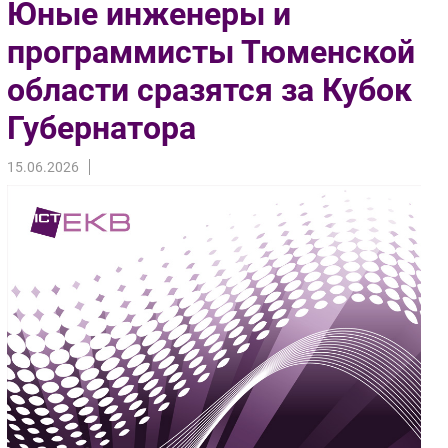
Юные инженеры и
Импорто­замещение
программисты Тюменской
Автоматизация Промышленности
области сразятся за Кубок
Интернет
Мобильная связь
Губернатора
Фиксированная связь
Интеграция
15.06.2026
Рынок ПК
Маркетинг
Торговые сети
Оборудование
ПО
Outsourcing
Кадры
Регулирование
Финансы
Web