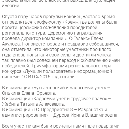
эмоциональный всплеск искал выход для бурлящей
энергии.
Спустя пару часов прогулки наконец настало время
отправляться к кофе-холлу «Крем», где должны была
пройти церемония объявления победителей
регионального тура. Церемонию награждения
провела директор компании «1С-Галэкс» Елена
Акулова. Поприветствовав и поздравив собравшихся,
она отметила, что некоторые участники прошлого
года вновь попытали свои силы и достигли успеха –
так плавно был совершен переход к объявлению имен
победителей. Триумфаторами регионального тура
конкурса «Лучший пользователь информационной
системы 1С:ИТС» 2016 года стали:
В номинации «Бухгалтерский и налоговый учёт» –
Онькина Елена Юрьевна.
В номинации «Кадровый учет и трудовое право» –
Жабина Татьяна Алексеевна.
В номинации «1С: Предприятие 8 – Разработка и
администрирование» – Дурова Ирина Владимировна.
Всем участникам были вручены памятные подарками,