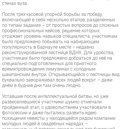
стенах вуза.
Безопасность
После трехчасовой упорной борьбы за победу,
Инновации
включающей в себя несколько этапов, разделенных
CIO/Управление ИТ
по типам задания – от простых вопросов до сложных
профессиональных кейсов, решение которых
Гаджеты
отражает уровень навыков специалиста, участникам
Здоровье
было предложено побывать на набирающем
популярность в Барнауле месте – недавно
реконструированной лестнице ВДНХ. Для удобства,
РАЗДЕЛЫ
участникам было предложено добраться до неё на
специально подготовленных для приятного
Новости
времяпровождения лимузинах с холодным
шампанским внутри. Открывающийся с лестницы вид
Аналитика
буквально завораживал всех людей вокруг – даже
Интервью
днём в будние дни там очень людно.
Мероприятия
Уставшие после интеллектуальной битвы, но уже
Проекты
развеселившиеся участники шумно отмечали
пройденный этап, с удовольствием участвовали в
IT класс
фотосессии и даже пытались развить идею
Тестовый стенд
похищения невесты у находящейся рядом компании
молодых людей в свадебных нарядах –
Каталог компаний