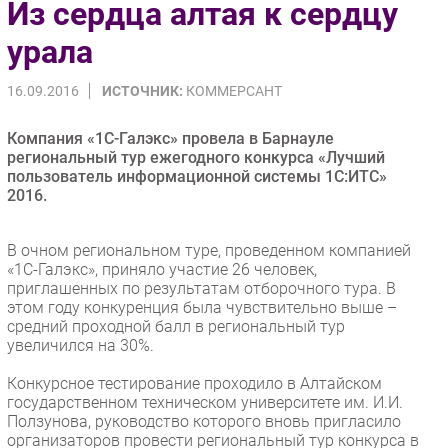
Из сердца алтая к сердцу
Импорто­замещение
урала
Автоматизация Промышленности
Интернет
16.09.2016
ИСТОЧНИК:
КОММЕРСАНТ
Мобильная связь
Компания «1С-Галэкс» провела в Барнауле
Фиксированная связь
региональный тур ежегодного конкурса «Лучший
Интеграция
пользователь информационной системы 1С:ИТС»
Рынок ПК
2016.
Маркетинг
В очном региональном туре, проведенном компанией
Торговые сети
«1С-Галэкс», приняло участие 26 человек,
Оборудование
приглашенных по результатам отборочного тура. В
ПО
этом году конкуренция была чувствительно выше –
средний проходной балл в региональный тур
Outsourcing
увеличился на 30%.
Кадры
Конкурсное тестирование проходило в Алтайском
Регулирование
государственном техническом университете им. И.И.
Финансы
Ползунова, руководство которого вновь пригласило
организаторов провести региональный тур конкурса в
Web