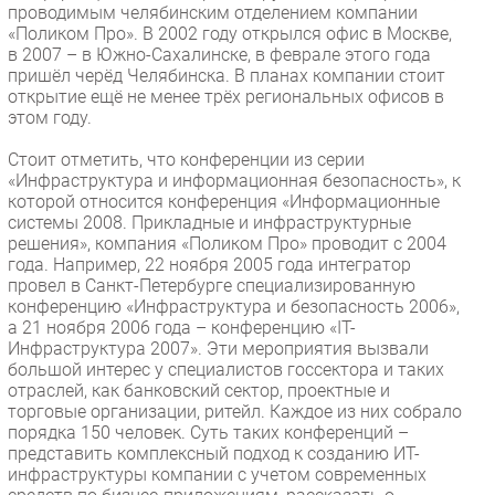
проводимым челябинским отделением компании
Безопасность
«Поликом Про». В 2002 году открылся офис в Москве,
в 2007 – в Южно-Сахалинске, в феврале этого года
Инновации
пришёл черёд Челябинска. В планах компании стоит
CIO/Управление ИТ
открытие ещё не менее трёх региональных офисов в
этом году.
Гаджеты
Здоровье
Стоит отметить, что конференции из серии
«Инфраструктура и информационная безопасность», к
которой относится конференция «Информационные
РАЗДЕЛЫ
системы 2008. Прикладные и инфраструктурные
решения», компания «Поликом Про» проводит с 2004
Новости
года. Например, 22 ноября 2005 года интегратор
провел в Санкт-Петербурге специализированную
Аналитика
конференцию «Инфраструктура и безопасность 2006»,
Интервью
а 21 ноября 2006 года – конференцию «IT-
Инфраструктура 2007». Эти мероприятия вызвали
Мероприятия
большой интерес у специалистов госсектора и таких
Проекты
отраслей, как банковский сектор, проектные и
торговые организации, ритейл. Каждое из них собрало
IT класс
порядка 150 человек. Суть таких конференций –
Тестовый стенд
представить комплексный подход к созданию ИТ-
инфраструктуры компании с учетом современных
Каталог компаний