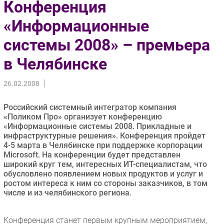
Конференция
Импорто­замещение
«Информационные
Автоматизация Промышленности
системы 2008» – премьера
Интернет
Мобильная связь
в Челябинске
Фиксированная связь
Интеграция
26.02.2008
Рынок ПК
Российский системный интегратор компания
Маркетинг
«Поликом Про» организует конференцию
Торговые сети
«Информационные системы 2008. Прикладные и
инфраструктурные решения». Конференция пройдет
Оборудование
4-5 марта в Челябинске при поддержке корпорации
ПО
Microsoft. На конференции будет представлен
широкий круг тем, интересных ИТ-специалистам, что
Outsourcing
обусловлено появлением новых продуктов и услуг и
Кадры
ростом интереса к ним со стороны заказчиков, в том
числе и из челябинского региона.
Регулирование
Финансы
Конференция станет первым крупным мероприятием,
Web