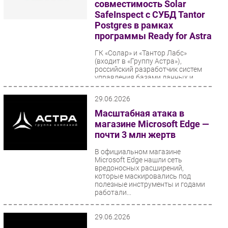
совместимость Solar
SafeInspect с СУБД Tantor
Postgres в рамках
программы Ready for Astra
ГК «Солар» и «Тантор Лабс»
(входит в «Группу Астра»),
российский разработчик систем
управления базами данных и
машин баз данных, подтвердили...
29.06.2026
Масштабная атака в
магазине Microsoft Edge —
почти 3 млн жертв
В официальном магазине
Microsoft Edge нашли сеть
вредоносных расширений,
которые маскировались под
полезные инструменты и годами
работали...
29.06.2026