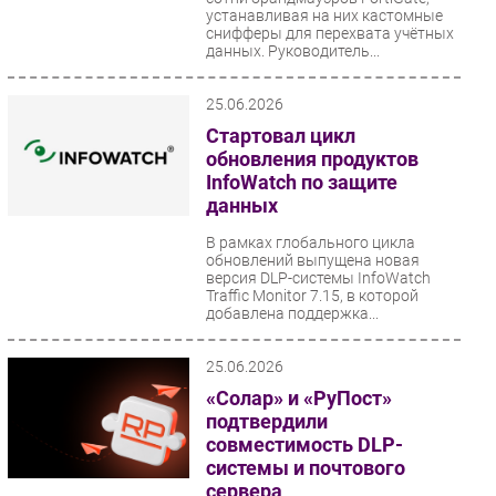
устанавливая на них кастомные
снифферы для перехвата учётных
данных. Руководитель...
25.06.2026
Стартовал цикл
обновления продуктов
InfoWatch по защите
данных
В рамках глобального цикла
обновлений выпущена новая
версия DLP-системы InfoWatch
Traffic Monitor 7.15, в которой
добавлена поддержка...
25.06.2026
«Солар» и «РуПост»
подтвердили
совместимость DLP-
системы и почтового
сервера