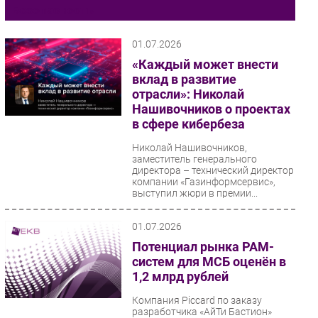
Безопасность
Импорто­замещение
Автоматизация Промышленности
01.07.2026
Интернет
«Каждый может внести
вклад в развитие
Мобильная связь
отрасли»: Николай
Фиксированная связь
Нашивочников о проектах
Интеграция
в сфере кибербеза
Рынок ПК
Николай Нашивочников,
Маркетинг
заместитель генерального
директора – технический директор
Торговые сети
компании «Газинформсервис»,
выступил жюри в премии...
Оборудование
ПО
01.07.2026
Outsourcing
Потенциал рынка PAM-
Кадры
систем для МСБ оценён в
1,2 млрд рублей
Регулирование
Финансы
Компания Piccard по заказу
разработчика «АйТи Бастион»
Web