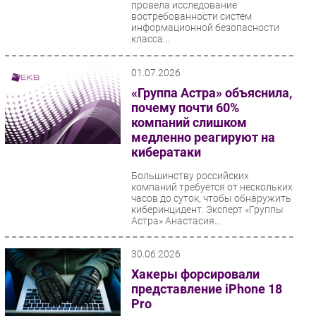
провела исследование
востребованности систем
Безопасность
информационной безопасности
Инновации
класса...
CIO/Управление ИТ
01.07.2026
Гаджеты
«Группа Астра» объяснила,
Здоровье
почему почти 60%
компаний слишком
РАЗДЕЛЫ
медленно реагируют на
кибератаки
Новости
Большинству российских
Аналитика
компаний требуется от нескольких
часов до суток, чтобы обнаружить
Интервью
киберинцидент. Эксперт «Группы
Астра» Анастасия...
Мероприятия
Проекты
30.06.2026
IT класс
Хакеры форсировали
Тестовый стенд
представление iPhone 18
Pro
Каталог компаний