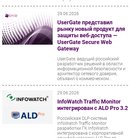
кибербезопасности укрепляют
позиции в ОАЭ, используя модели
партнерства с локальными...
29.06.2026
UserGate представил
рынку новый продукт для
защиты веб‑доступа —
UserGate Secure Web
Gateway
UserGate, ведущий российский
разработчик решений в области
информационной безопасности и
архитектор сетевого доверия,
объявил о коммерческом...
29.06.2026
InfoWatch Traffic Monitor
интегрирован с ALD Pro 3.2
Российская DLP-система
InfoWatch Traffic Monitor
разработки ГК InfoWatch
интегрирована с корпоративной