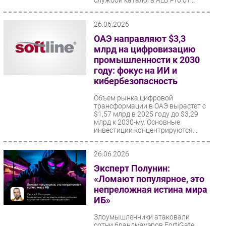
службой каталога ALD Pro от...
26.06.2026
ОАЭ направляют $3,3
млрд на цифровизацию
промышленности к 2030
году: фокус на ИИ и
кибербезопасность
Объем рынка цифровой
трансформации в ОАЭ вырастет с
$1,57 млрд в 2025 году до $3,29
млрд к 2030-му. Основные
инвестиции концентрируются...
26.06.2026
Эксперт Полунин:
«Ломают популярное, это
непреложная истина мира
ИБ»
Злоумышленники атаковали
сотни брандмауэров FortiGate,