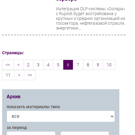
Интеграция DLP-системы «Солара»
с Rupost будет востребована у
крупных и средних организаций из
госсектора, нефтегазовой отрасли,
энергетики,...
Страницы:
<<
<
2
3
4
5
6
7
8
9
10
11
>
>>
Архив
показать материалы типа
за период