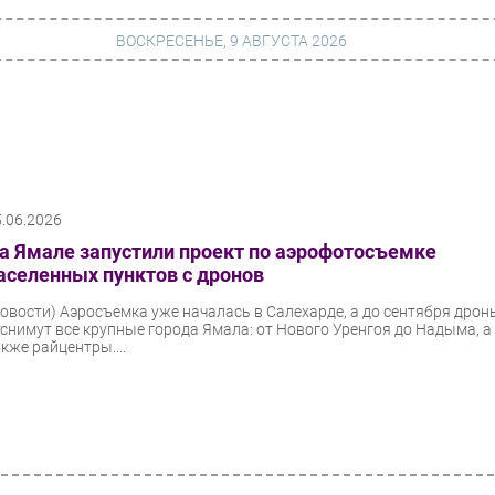
ВОСКРЕСЕНЬЕ, 9 АВГУСТА 2026
г
Финансы
 сети
Web
5.06.2026
ание
Безопасность
а Ямале запустили проект по аэрофотосъемке
Инновации
аселенных пунктов с дронов
ng
CIO/Управление ИТ
Новости)
Аэросъемка уже началась в Салехарде, а до сентября дрон
тснимут все крупные города Ямала: от Нового Уренгоя до Надыма, а
Гаджеты
кже райцентры....
вание
Здоровье