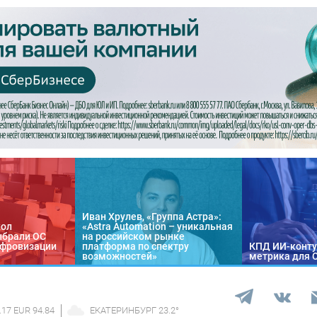
Иван Хрулев, «Группа Астра»:
кол
«Astra Automation – уникальная
ыбрали ОС
на российском рынке
цифровизации
платформа по спектру
КПД ИИ-конту
возможностей»
метрика для 
.17 EUR 94.84
ЕКАТЕРИНБУРГ
23.2
°