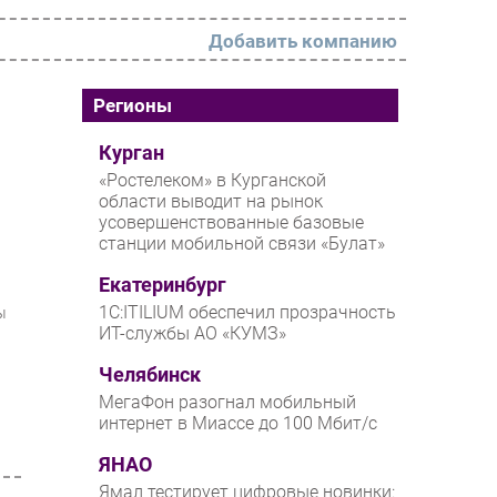
Добавить компанию
РАЗДЕЛЫ
Регионы
Новости
Курган
«Ростелеком» в Курганской
Аналитика
области выводит на рынок
усовершенствованные базовые
Интервью
станции мобильной связи «Булат»
Мероприятия
Екатеринбург
Проекты
1С:ITILIUM обеспечил прозрачность
ы
ИТ-службы АО «КУМЗ»
IT класс
Челябинск
Тестовый стенд
МегаФон разогнал мобильный
Каталог компаний
интернет в Миассе до 100 Мбит/с
ЯНАО
Ямал тестирует цифровые новинки: