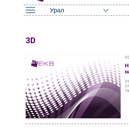
РУБРИКИ
Импорто­замещение
Маркетин
3D
Автоматизация
Торговые
Промышленности
0
Оборудов
Интернет
Н
ПО
н
Мобильная связь
Outsourci
(
Фиксированная связь
о
Кадры
та
Интеграция
Регулиро
Рынок ПК