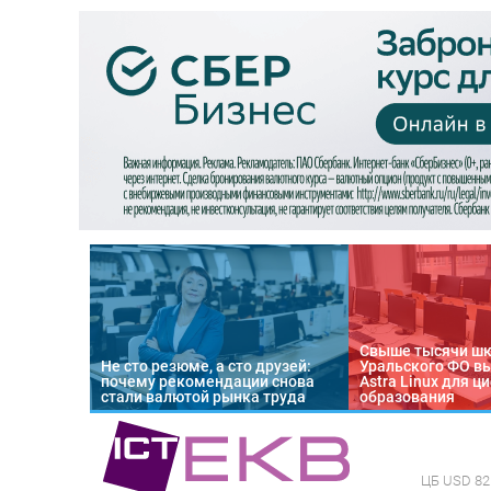
Свыше тысячи ш
Не сто резюме, а сто друзей:
Уральского ФО в
почему рекомендации снова
Astra Linux для 
стали валютой рынка труда
образования
ЦБ
USD 82