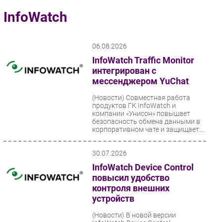
Импорто­замещение
InfoWatch
Автоматизация Промышленности
Интернет
06.08.2026
Мобильная связь
InfoWatch Traffic Monitor
Фиксированная связь
интегрирован с
мессенджером YuChat
Интеграция
Рынок ПК
(Новости)
Совместная работа
продуктов ГК InfoWatch и
Маркетинг
компании «Унисон» повышает
безопасность обмена данными в
Торговые сети
корпоративном чате и защищает...
Оборудование
ПО
30.07.2026
Outsourcing
InfoWatch Device Control
повысил удобство
Кадры
контроля внешних
Регулирование
устройств
Финансы
(Новости)
В новой версии
Web