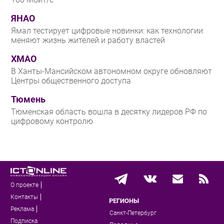
ЯНАО
Ямал тестирует цифровые новинки: как технологии
меняют жизнь жителей и работу властей
ХМАО
В Ханты-Мансийском автономном округе обновляют
Центры общественного доступа
Тюмень
Тюменская область вошла в десятку лидеров РФ по
цифровому контролю
О проекте
Контакты
РЕГИОНЫ
Реклама
Санкт-Петербург
Подписка