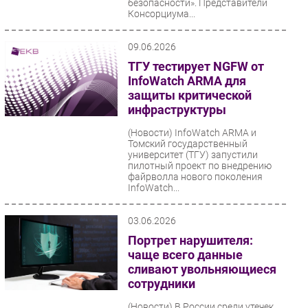
безопасности». Представители
Консорциума...
09.06.2026
ТГУ тестирует NGFW от
InfoWatch ARMA для
защиты критической
инфраструктуры
(Новости)
InfoWatch ARMA и
Томский государственный
университет (ТГУ) запустили
пилотный проект по внедрению
файрволла нового поколения
InfoWatch...
03.06.2026
Портрет нарушителя:
чаще всего данные
сливают увольняющиеся
сотрудники
(Новости)
В России среди утечек