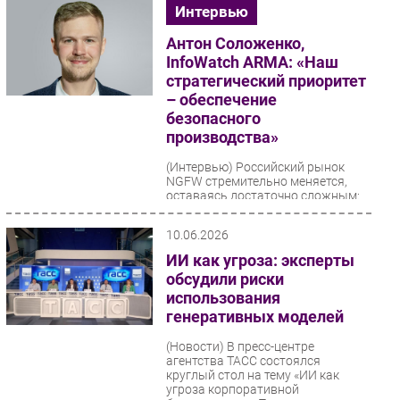
Интервью
Антон Соложенко,
InfoWatch ARMA: «Наш
стратегический приоритет
– обеспечение
безопасного
производства»
(Интервью)
Российский рынок
NGFW стремительно меняется,
оставаясь достаточно сложным:
сокращается количество игроков,
усиливаются регуляторные...
10.06.2026
ИИ как угроза: эксперты
обсудили риски
использования
генеративных моделей
(Новости)
В пресс-центре
агентства ТАСС состоялся
круглый стол на тему «ИИ как
угроза корпоративной