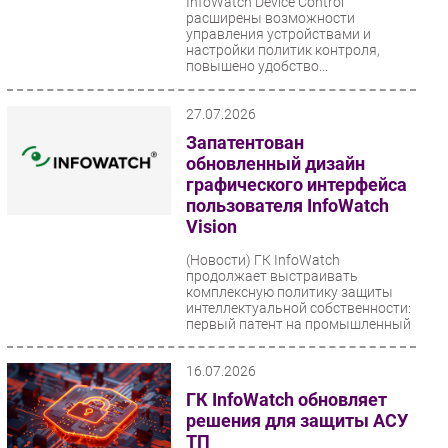
InfoWatch Device Control
расширены возможности
Безопасность
управления устройствами и
настройки политик контроля,
Инновации
повышено удобство...
CIO/Управление ИТ
Гаджеты
27.07.2026
Здоровье
Запатентован
обновленный дизайн
графического интерфейса
РАЗДЕЛЫ
пользователя InfoWatch
Vision
Новости
(Новости)
ГК InfoWatch
Аналитика
продолжает выстраивать
Интервью
комплексную политику защиты
интеллектуальной собственности:
Мероприятия
первый патент на промышленный
образец...
Проекты
16.07.2026
IT класс
ГК InfoWatch обновляет
Тестовый стенд
решения для защиты АСУ
Каталог компаний
ТП