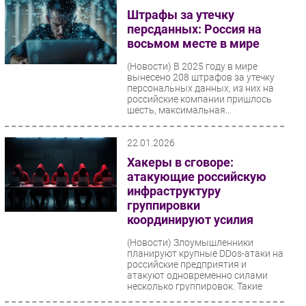
Штрафы за утечку
персданных: Россия на
восьмом месте в мире
(Новости)
В 2025 году в мире
вынесено 208 штрафов за утечку
персональных данных, из них на
российские компании пришлось
шесть, максимальная...
22.01.2026
Хакеры в сговоре:
атакующие российскую
инфраструктуру
группировки
координируют усилия
(Новости)
Злоумышленники
планируют крупные DDos-атаки на
российские предприятия и
атакуют одновременно силами
несколько группировок. Такие
выводы...