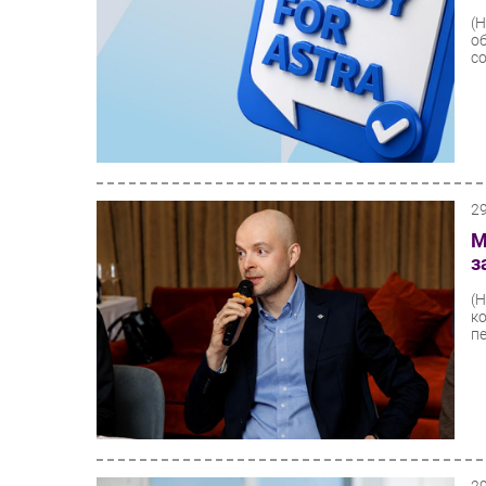
(
о
с
2
М
з
(
к
пе