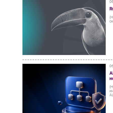
0
R
(
с
0
A
н
(
и
AL