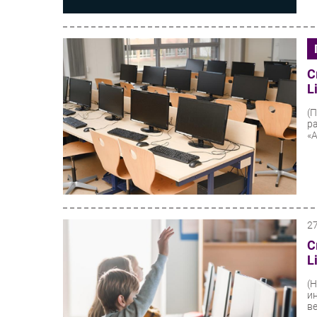
С
L
(
р
«А
2
С
L
(
и
ве