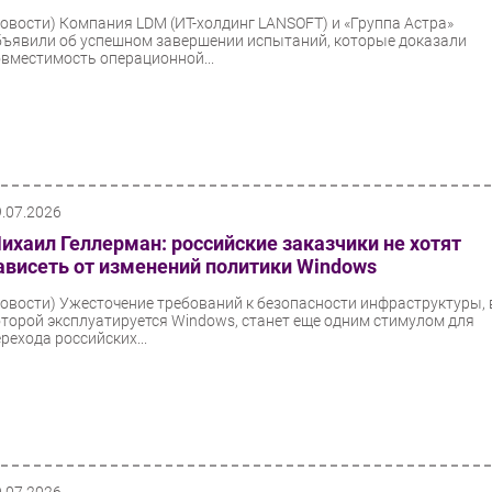
Новости)
Компания LDM (ИТ-холдинг LANSOFT) и «Группа Астра»
бъявили об успешном завершении испытаний, которые доказали
овместимость операционной...
9.07.2026
ихаил Геллерман: российские заказчики не хотят
ависеть от изменений политики Windows
Новости)
Ужесточение требований к безопасности инфраструктуры, 
оторой эксплуатируется Windows, станет еще одним стимулом для
рехода российских...