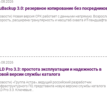
6.08.2026
uBackup 3.0: резервное копирование без посреднико
Новости)
Новая версия СРК работает с данными напрямую. Возросл
корость, расширена гранулярность и масштаб охвата ИТ-ландшафта
6.08.2026
LD Pro 3.3: простота эксплуатации и надежность в
овой версии службы каталога
Новости)
«Группа Астра», ведущий российский разработчик
нфраструктурного ПО, представила новую версию службы каталога
D Pro 3.3. Ключевые...