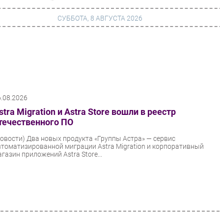
СУББОТА, 8 АВГУСТА 2026
г
Финансы
 сети
Web
6.08.2026
ание
Безопасность
stra Migration и Astra Store вошли в реестр
Инновации
течественного ПО
ng
CIO/Управление ИТ
Новости)
Два новых продукта «Группы Астра» — сервис
втоматизированной миграции Astra Migration и корпоративный
Гаджеты
газин приложений Astra Store...
вание
Здоровье