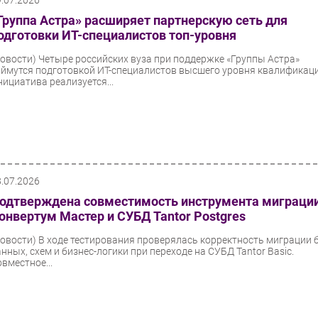
9.07.2026
Группа Астра» расширяет партнерскую сеть для
одготовки ИТ-специалистов топ-уровня
Новости)
Четыре российских вуза при поддержке «Группы Астра»
аймутся подготовкой ИТ-специалистов высшего уровня квалификаци
нициатива реализуется...
8.07.2026
одтверждена совместимость инструмента миграци
онвертум Мастер и СУБД Tantor Postgres
Новости)
В ходе тестирования проверялась корректность миграции 
анных, схем и бизнес-логики при переходе на СУБД Tantor Basic.
овместное...