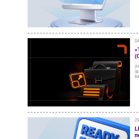
0
«
(
(
(
ба
2
L
п