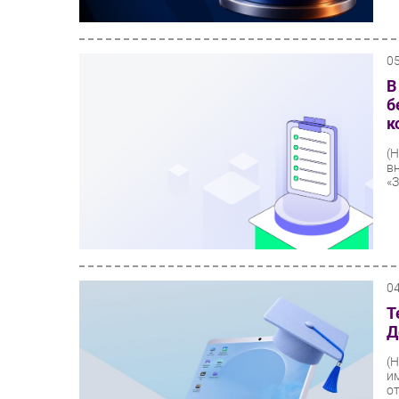
0
В
б
к
(
в
«
0
Т
Д
(
и
о