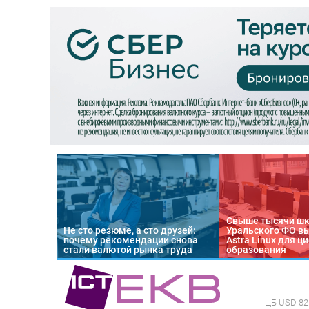
Свыше тысячи ш
Не сто резюме, а сто друзей:
Уральского ФО в
почему рекомендации снова
Astra Linux для 
стали валютой рынка труда
образования
ЦБ
USD 82