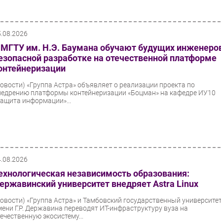
5.08.2026
 МГТУ им. Н.Э. Баумана обучают будущих инженеро
езопасной разработке на отечественной платформе
онтейнеризации
Новости)
«Группа Астра» объявляет о реализации проекта по
недрению платформы контейнеризации «Боцман» на кафедре ИУ10
Защита информации»...
4.08.2026
ехнологическая независимость образования:
ержавинский университет внедряет Astra Linux
Новости)
«Группа Астра» и Тамбовский государственный университе
мени Г.Р. Державина переводят ИТ-инфраструктуру вуза на
течественную экосистему...