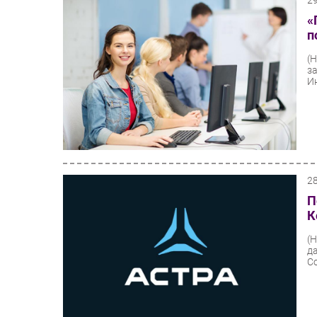
2
«
п
(
з
И
2
П
К
(
д
С