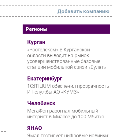
Добавить компанию
РАЗДЕЛЫ
Регионы
Новости
Курган
«Ростелеком» в Курганской
Аналитика
области выводит на рынок
усовершенствованные базовые
Интервью
станции мобильной связи «Булат»
Мероприятия
Екатеринбург
Проекты
1С:ITILIUM обеспечил прозрачность
ИТ-службы АО «КУМЗ»
IT класс
Челябинск
Тестовый стенд
МегаФон разогнал мобильный
Каталог компаний
интернет в Миассе до 100 Мбит/с
ЯНАО
Ямал тестирует цифровые новинки: