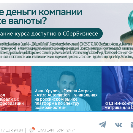
Иван Хрулев, «Группа Астра»:
кол
«Astra Automation – уникальная
ыбрали ОС
на российском рынке
цифровизации
платформа по спектру
КПД ИИ-конту
возможностей»
метрика для 
.17 EUR 94.84
ЕКАТЕРИНБУРГ
24.7
°