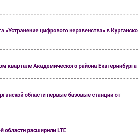
а «Устранение цифрового неравенства» в Курганско
ом квартале Академического района Екатеринбурга
рганской области первые базовые станции от
й области расширили LTE