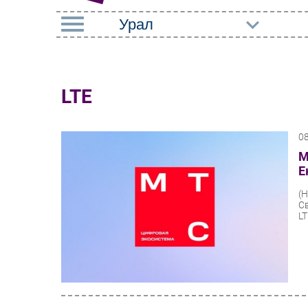
РУБРИКИ
Импорто­замещение
Маркетин
LTE
Автоматизация
Торговые
Промышленности
0
Оборудов
Интернет
М
ПО
Е
Мобильная связь
Outsourci
(
Фиксированная связь
С
Кадры
LT
Интеграция
Регулиро
Рынок ПК