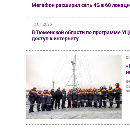
МегаФон расширил сеть 4G в 60 локаци
13.01.2025
В Тюменской области по программе УЦ
доступ к интернету
0
«
н
(
о
ж