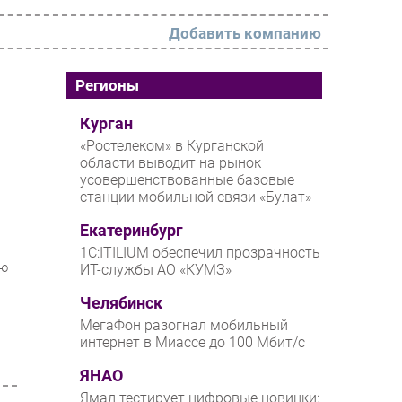
Добавить компанию
РАЗДЕЛЫ
Регионы
Новости
Курган
«Ростелеком» в Курганской
Аналитика
области выводит на рынок
усовершенствованные базовые
Интервью
станции мобильной связи «Булат»
Мероприятия
Екатеринбург
Проекты
1С:ITILIUM обеспечил прозрачность
ью
ИТ-службы АО «КУМЗ»
IT класс
Челябинск
Тестовый стенд
МегаФон разогнал мобильный
Каталог компаний
интернет в Миассе до 100 Мбит/с
ЯНАО
Ямал тестирует цифровые новинки: