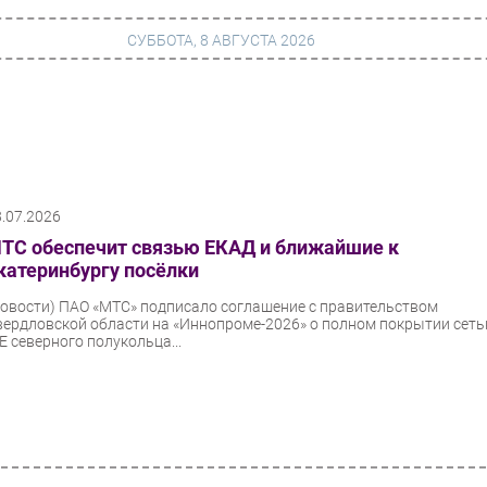
СУББОТА, 8 АВГУСТА 2026
г
Финансы
 сети
Web
8.07.2026
ание
Безопасность
ТС обеспечит связью ЕКАД и ближайшие к
Инновации
катеринбургу посёлки
ng
CIO/Управление ИТ
Новости)
ПАО «МТС» подписало соглашение с правительством
вердловской области на «Иннопроме-2026» о полном покрытии сет
Гаджеты
E северного полукольца...
вание
Здоровье