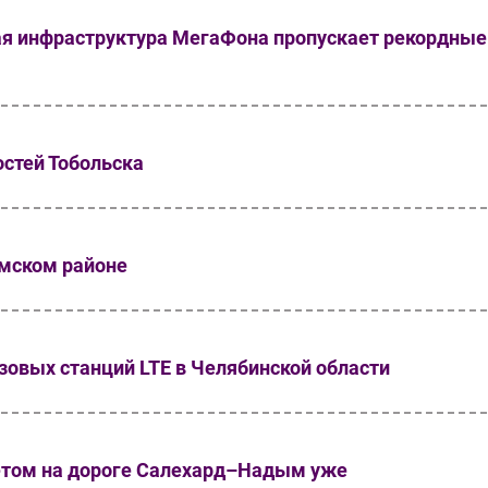
ая инфраструктура МегаФона пропускает рекордные
остей Тобольска
мском районе
зовых станций LTE в Челябинской области
етом на дороге Салехард–Надым уже