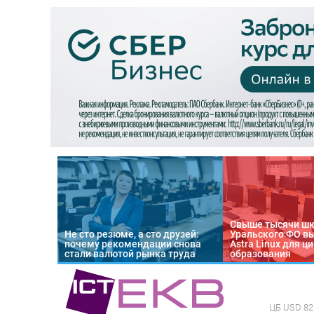
Свыше тысячи ш
Не сто резюме, а сто друзей:
Уральского ФО в
почему рекомендации снова
Astra Linux для 
стали валютой рынка труда
образования
ЦБ
USD 82