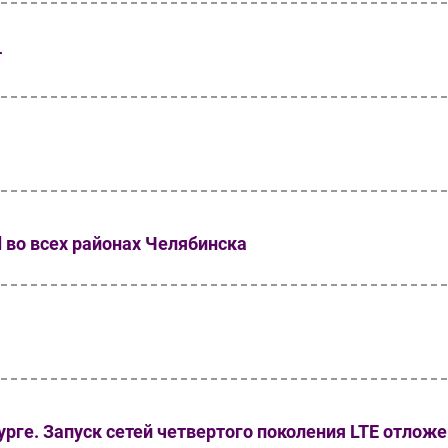
т
 во всех районах Челябинска
рге. Запуск сетей четвертого поколения LTE отложе