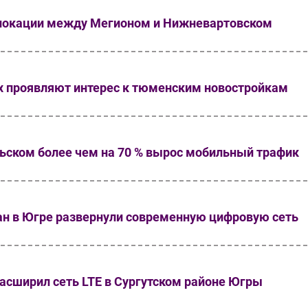
 локации между Мегионом и Нижневартовском
ах проявляют интерес к тюменским новостройкам
льском более чем на 70 % вырос мобильный трафик
н в Югре развернули современную цифровую сеть
асширил сеть LTE в Сургутском районе Югры