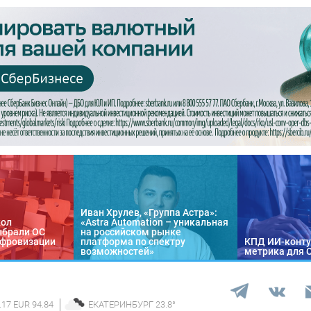
Иван Хрулев, «Группа Астра»:
кол
«Astra Automation – уникальная
ыбрали ОС
на российском рынке
цифровизации
платформа по спектру
КПД ИИ-конту
возможностей»
метрика для 
.17 EUR 94.84
ЕКАТЕРИНБУРГ
23.8
°