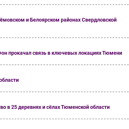
ёмовском и Белоярском районах Свердловской
аФон прокачал связь в ключевых локациях Тюмени
области
о в 25 деревнях и сёлах Тюменской области