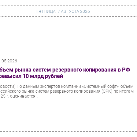
ПЯТНИЦА, 7 АВГУСТА 2026
г
Финансы
 сети
Web
2.05.2026
ание
Безопасность
бъем рынка систем резервного копирования в РФ
Инновации
ревысил 10 млрд рублей
ng
CIO/Управление ИТ
Новости)
По данным экспертов компании «Системный софт», объем
оссийского рынка систем резервного копирования (СРК) по итогам
Гаджеты
25 г. оценивается...
вание
Здоровье