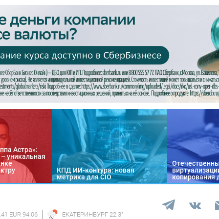
ппа Астра»:
n – уникальная
ынке
Отечественны
ектру
КПД ИИ-контура: новая
виртуализации
метрика для CIO
копирования 
.41 EUR 94.06
ЕКАТЕРИНБУРГ
22.3
°