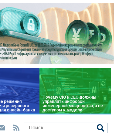
Почему CIO и CEO должны
е решения
управлять цифровой
 и резервного
инженерной мощностью, а не
для онлайн-банка
доступом к модели