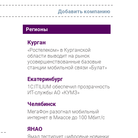
Добавить компанию
РАЗДЕЛЫ
Регионы
Новости
Курган
«Ростелеком» в Курганской
Аналитика
области выводит на рынок
усовершенствованные базовые
Интервью
станции мобильной связи «Булат»
Мероприятия
Екатеринбург
Проекты
1С:ITILIUM обеспечил прозрачность
ИТ-службы АО «КУМЗ»
IT класс
Челябинск
Тестовый стенд
МегаФон разогнал мобильный
Каталог компаний
интернет в Миассе до 100 Мбит/с
ЯНАО
Ямал тестирует цифровые новинки: