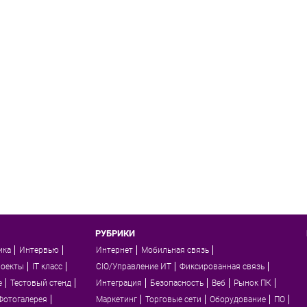
РУБРИКИ
ика
Интервью
Интернет
Мобильная связь
роекты
IT класс
CIO/Управление ИТ
Фиксированная связь
e
Тестовый стенд
Интеграция
Безопасность
Веб
Рынок ПК
Фотогалерея
Маркетинг
Торговые сети
Оборудование
ПО