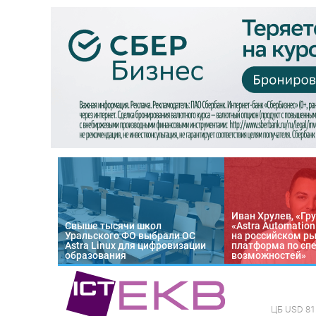
Иван Хрулев, «Гру
Свыше тысячи школ
«Astra Automatio
Уральского ФО выбрали ОС
на российском р
Astra Linux для цифровизации
платформа по сп
образования
возможностей»
ЦБ
USD 81