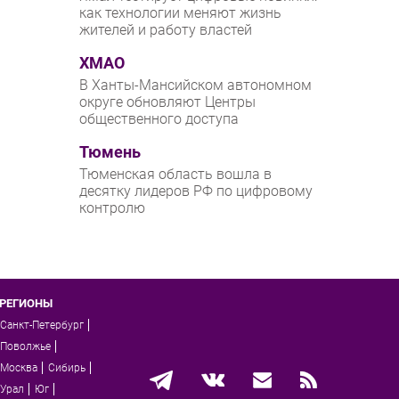
как технологии меняют жизнь
жителей и работу властей
ХМАО
В Ханты-Мансийском автономном
округе обновляют Центры
общественного доступа
Тюмень
Тюменская область вошла в
десятку лидеров РФ по цифровому
контролю
РЕГИОНЫ
Санкт-Петербург
Поволжье
Москва
Сибирь
Урал
Юг