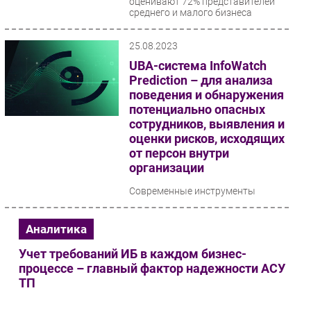
оценивают 72% представителей
среднего и малого бизнеса
Безопасность
Инновации
25.08.2023
CIO/Управление ИТ
UBA-система InfoWatch
Гаджеты
Prediction – для анализа
поведения и обнаружения
Здоровье
потенциально опасных
сотрудников, выявления и
РАЗДЕЛЫ
оценки рисков, исходящих
от персон внутри
Новости
организации
Аналитика
Современные инструменты
предиктивной аналитики дают
Интервью
возможность компаниям
Мероприятия
своевременно выявлять
Аналитика
потенциальные угрозы утечек
Проекты
данных...
Учет требований ИБ в каждом бизнес-
IT класс
процессе – главный фактор надежности АСУ
Тестовый стенд
ТП
Каталог компаний