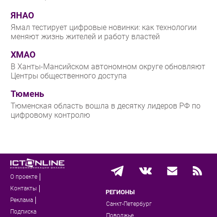
ЯНАО
Ямал тестирует цифровые новинки: как технологии
меняют жизнь жителей и работу властей
ХМАО
В Ханты-Мансийском автономном округе обновляют
Центры общественного доступа
Тюмень
Тюменская область вошла в десятку лидеров РФ по
цифровому контролю
О проекте
Контакты
РЕГИОНЫ
Реклама
Санкт-Петербург
Подписка
Поволжье