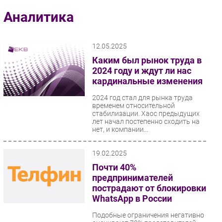
Импорто­замещение
Аналитика
Автоматизация Промышленности
Интернет
12.05.2025
Мобильная связь
Каким был рынок труда в
Фиксированная связь
2024 году и ждут ли нас
кардинальные изменения
Интеграция
Рынок ПК
2024 год стал для рынка труда
временем относительной
Маркетинг
стабилизации. Хаос предыдущих
лет начал постепенно сходить на
Торговые сети
нет, и компании...
Оборудование
ПО
19.02.2025
Outsourcing
Почти 40%
предпринимателей
Кадры
пострадают от блокировки
Регулирование
WhatsApp в России
Финансы
Подобные ограничения негативно
Web