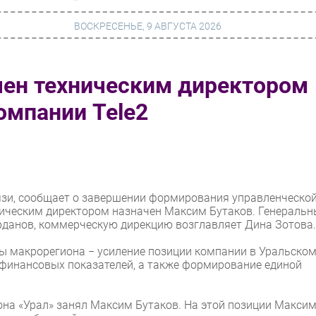
ВОСКРЕСЕНЬЕ, 9 АВГУСТА 2026
чен техническим директором
г
Финансы
омпании Tele2
 сети
Web
ание
Безопасность
Инновации
ng
CIO/Управление ИТ
язи, сообщает о завершении формирования управленческо
хническим директором назначен Максим Бутаков. Генераль
Гаджеты
рданов, коммерческую дирекцию возглавляет Дина Зотова.
вание
Здоровье
ы макрорегиона − усиление позиции компании в Уральско
 финансовых показателей, а также формирование единой
на «Урал» занял Максим Бутаков. На этой позиции Макси