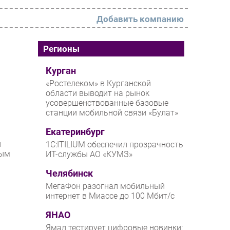
Добавить компанию
РАЗДЕЛЫ
Регионы
Новости
Курган
«Ростелеком» в Курганской
Аналитика
области выводит на рынок
усовершенствованные базовые
Интервью
станции мобильной связи «Булат»
Мероприятия
Екатеринбург
Проекты
й
1С:ITILIUM обеспечил прозрачность
ным
ИТ-службы АО «КУМЗ»
IT класс
Челябинск
Тестовый стенд
м
МегаФон разогнал мобильный
Каталог компаний
интернет в Миассе до 100 Мбит/с
ЯНАО
м
Ямал тестирует цифровые новинки: