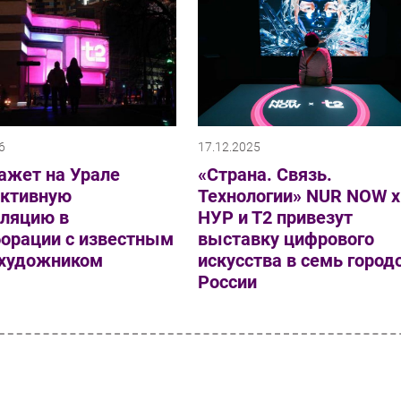
6
17.12.2025
ажет на Урале
«Страна. Связь.
активную
Технологии» NUR NOW x
лляцию в
НУР и Т2 привезут
борации с известным
выставку цифрового
художником
искусства в семь город
России