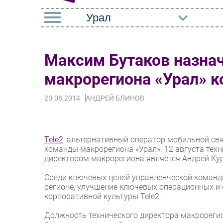
РУБРИКИ
Максим Бутаков назна
Импорто­замещение
Маркетин
макрорегиона «Урал» к
Автоматизация
Торговые
Промышленности
20.08.2014
АНДРЕЙ БЛИНОВ
Оборудов
Интернет
ПО
Мобильная связь
Outsourci
Tele2
, альтернативный оператор мобильной св
Фиксированная связь
команды макрорегиона «Урал». 12 августа те
Кадры
директором макрорегиона является Андрей Ку
Интеграция
Регулиро
Среди ключевых целей управленческой команд
Рынок ПК
регионе, улучшение ключевых операционных и
корпоративной культуры Tele2.
Должность технического директора макрорегио