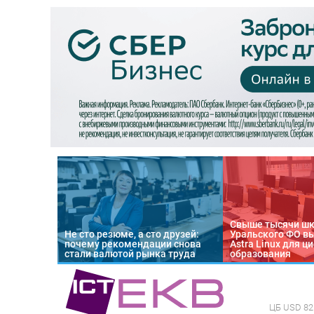
Свыше тысячи ш
Не сто резюме, а сто друзей:
Уральского ФО в
почему рекомендации снова
Astra Linux для 
стали валютой рынка труда
образования
ЦБ
USD 82