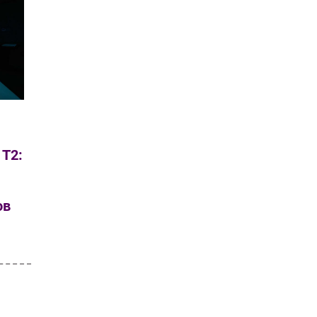
 T2:
ов