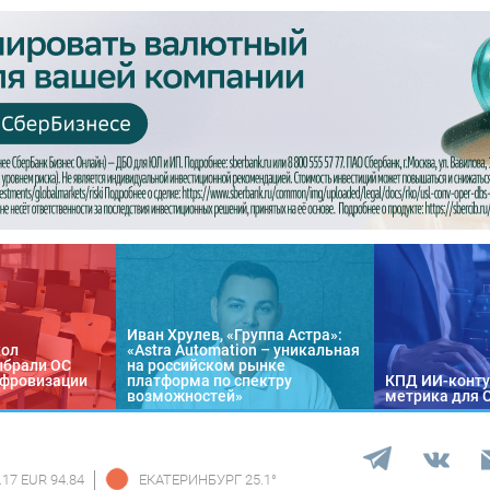
Иван Хрулев, «Группа Астра»:
кол
«Astra Automation – уникальная
ыбрали ОС
на российском рынке
цифровизации
платформа по спектру
КПД ИИ-конту
возможностей»
метрика для 
.17 EUR 94.84
ЕКАТЕРИНБУРГ
25.1
°