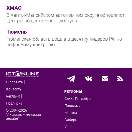
ХМАО
В Ханты-Мансийском автономном округе обновляют
Центры общественного доступа
Тюмень
Тюменская область вошла в десятку лидеров РФ по
цифровому контролю
О проекте
Контакты
РЕГИОНЫ
Реклама
Санкт-Петербург
Подписка
Поволжье
© 2004-2026
Москва
"Инфокоммуникации
онлайн"
Сибирь
Урал