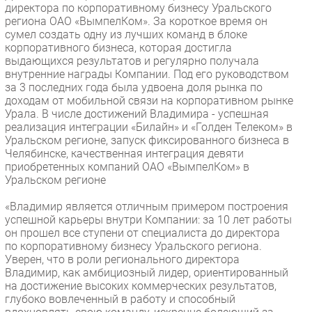
директора по корпоративному бизнесу Уральского
Безопасность
региона ОАО «ВымпелКом». За короткое время он
сумел создать одну из лучших команд в блоке
Инновации
корпоративного бизнеса, которая достигла
CIO/Управление ИТ
выдающихся результатов и регулярно получала
внутренние награды Компании. Под его руководством
Гаджеты
за 3 последних года была удвоена доля рынка по
Здоровье
доходам от мобильной связи на корпоративном рынке
Урала. В числе достижений Владимира - успешная
реализация интеграции «Билайн» и «Голден Телеком» в
РАЗДЕЛЫ
Уральском регионе, запуск фиксированного бизнеса в
Челябинске, качественная интеграция девяти
Новости
приобретенных компаний ОАО «ВымпелКом» в
Уральском регионе
Аналитика
Интервью
«Владимир является отличным примером построения
успешной карьеры внутри Компании: за 10 лет работы
Мероприятия
он прошел все ступени от специалиста до директора
Проекты
по корпоративному бизнесу Уральского региона.
Уверен, что в роли регионального директора
IT класс
Владимир, как амбициозный лидер, ориентированный
Тестовый стенд
на достижение высоких коммерческих результатов,
глубоко вовлеченный в работу и способный
Каталог компаний