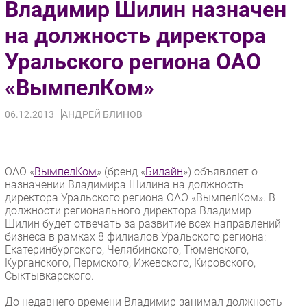
Владимир Шилин назначен
Импорто­замещение
на должность директора
Автоматизация Промышленности
Уральского региона ОАО
Интернет
Мобильная связь
«ВымпелКом»
Фиксированная связь
Интеграция
06.12.2013
АНДРЕЙ БЛИНОВ
Рынок ПК
Маркетинг
ОАО «
ВымпелКом
» (бренд «
Билайн
») объявляет о
Торговые сети
назначении Владимира Шилина на должность
Оборудование
директора Уральского региона ОАО «ВымпелКом». В
ПО
должности регионального директора Владимир
Шилин будет отвечать за развитие всех направлений
Outsourcing
бизнеса в рамках 8 филиалов Уральского региона:
Кадры
Екатеринбургского, Челябинского, Тюменского,
Курганского, Пермского, Ижевского, Кировского,
Регулирование
Сыктывкарского.
Финансы
До недавнего времени Владимир занимал должность
Web