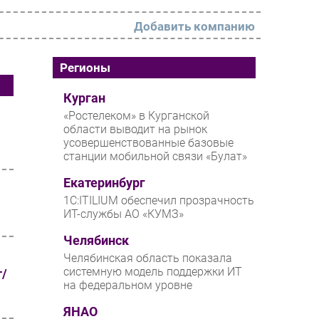
Добавить компанию
РАЗДЕЛЫ
Регионы
Новости
Курган
«Ростелеком» в Курганской
Аналитика
области выводит на рынок
усовершенствованные базовые
Интервью
станции мобильной связи «Булат»
Мероприятия
Екатеринбург
Проекты
1С:ITILIUM обеспечил прозрачность
ИТ-службы АО «КУМЗ»
IT класс
Челябинск
Тестовый стенд
Челябинская область показала
Каталог компаний
системную модель поддержки ИТ
т/
на федеральном уровне
ЯНАО