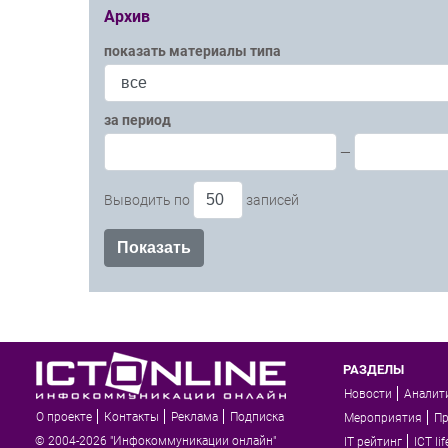
Архив
показать материалы типа
за период
—
Выводить по
записей
РАЗДЕЛЫ
Новости
Аналит
О проекте
Контакты
Реклама
Подписка
Мероприятия
П
© 2004-2026 "Инфокоммуникации онлайн"
IT рейтинг
ICT lif