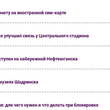
рнету на иностранной сим-карте
е улучшил связь у Центрального стадиона
ступен на набережной Нефтеюганска
 музеях Шадринска
: для чего нужен и что делать при блокировке