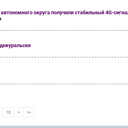
 автономного округа получили стабильный 4G-сигна
а
еднеуральске
10
>
>>