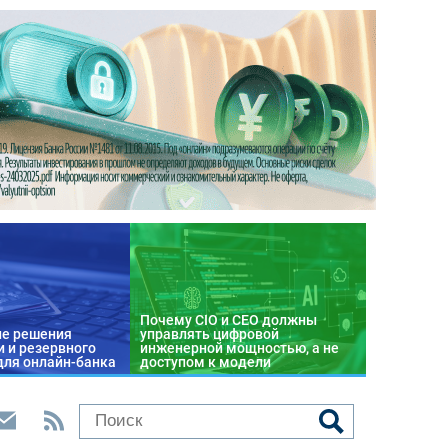
Почему CIO и CEO должны
е решения
управлять цифровой
 и резервного
инженерной мощностью, а не
для онлайн-банка
доступом к модели