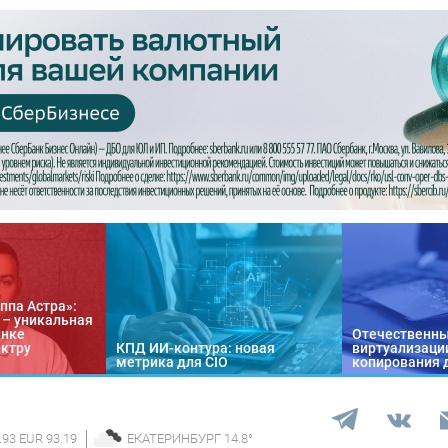
ппа Астра»:
n – уникальная
ынке
Отечественны
ектру
КПД ИИ-контура: новая
виртуализации
метрика для CIO
копирования 
.93 EUR 93.19
ЕКАТЕРИНБУРГ
14.8
°