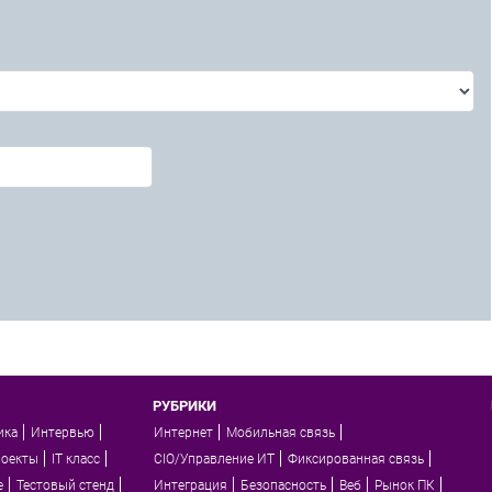
РУБРИКИ
ика
Интервью
Интернет
Мобильная связь
роекты
IT класс
CIO/Управление ИТ
Фиксированная связь
e
Тестовый стенд
Интеграция
Безопасность
Веб
Рынок ПК