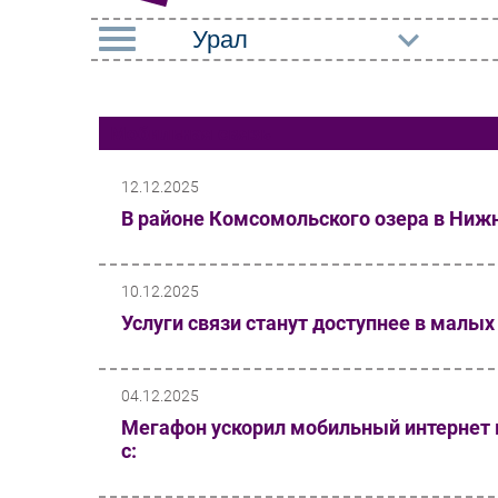
РУБРИКИ
Мобильная связь
Импорто­замещение
Маркетин
Автоматизация
Торговые
12.12.2025
Промышленности
В районе Комсомольского озера в Ниж
Оборудов
Интернет
ПО
Мобильная связь
10.12.2025
Outsourci
Услуги связи станут доступнее в малых
Фиксированная связь
Кадры
Интеграция
Регулиро
04.12.2025
Рынок ПК
Мегафон ускорил мобильный интернет 
с: