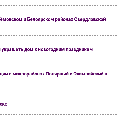
ёмовском и Белоярском районах Свердловской
 украшать дом к новогодним праздникам
ции в микрорайонах Полярный и Олимпийский в
ске