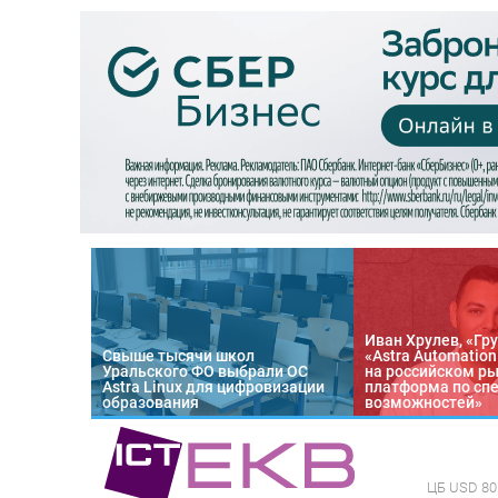
Иван Хрулев, «Гру
Свыше тысячи школ
«Astra Automatio
Уральского ФО выбрали ОС
на российском р
Astra Linux для цифровизации
платформа по сп
образования
возможностей»
ЦБ
USD 80