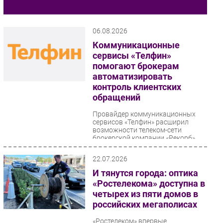
Фиксированная связь
Импорто­замещение
Автоматизация Промышленности
06.08.2026
Интернет
Коммуникационные
сервисы «Телфин»
Мобильная связь
помогают брокерам
Фиксированная связь
автоматизировать
Интеграция
контроль клиентских
обращений
Рынок ПК
Маркетинг
Провайдер коммуникационных
сервисов «Телфин» расширил
Торговые сети
возможности телеком-сети
брокерской компании «Рекорб».
Оборудование
Благодаря пулу многоканальных...
ПО
22.07.2026
Outsourcing
И тянутся города: оптика
Кадры
«Ростелекома» доступна в
четырех из пяти домов в
Регулирование
российских мегаполисах
Финансы
«Ростелеком» впервые
Web