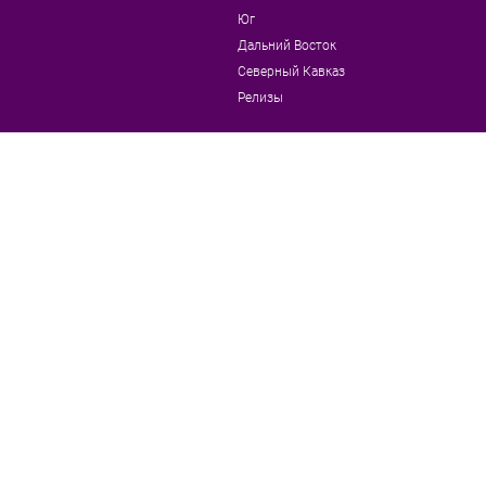
Юг
Дальний Восток
Северный Кавказ
Релизы