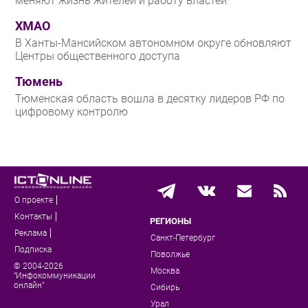
меняют жизнь жителей и работу властей
ХМАО
В Ханты-Мансийском автономном округе обновляют
Центры общественного доступа
Тюмень
Тюменская область вошла в десятку лидеров РФ по
цифровому контролю
О проекте
Контакты
РЕГИОНЫ
Реклама
Санкт-Петербург
Подписка
Поволжье
© 2004-2026
Москва
"Инфокоммуникации
онлайн"
Сибирь
Урал