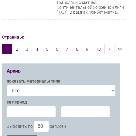
трансляцию матчей
Континентальной хоккейной лиги
(КХЛ). В рамках Фонбет Матча...
Страницы:
1
2
3
4
5
6
7
8
9
10
>
>>
Архив
показать материалы типа
за период
—
Выводить по
записей