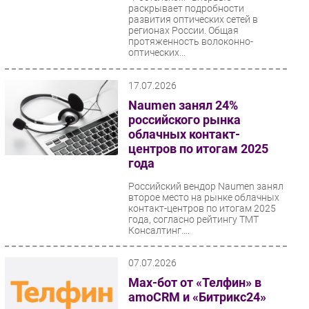
раскрывает подробности
Безопасность
развития оптических сетей в
регионах России. Общая
Инновации
протяженность волоконно-
оптических...
CIO/Управление ИТ
Гаджеты
17.07.2026
Здоровье
Naumen занял 24%
российского рынка
РАЗДЕЛЫ
облачных контакт-
центров по итогам 2025
года
Новости
Аналитика
Российский вендор Naumen занял
второе место на рынке облачных
Интервью
контакт-центров по итогам 2025
года, согласно рейтингу ТМТ
Мероприятия
Консалтинг....
Проекты
IT класс
07.07.2026
Тестовый стенд
Max-бот от «Телфин» в
amoCRM и «Битрикс24»
Каталог компаний