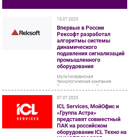
Оборудование
Импорто­замещение
Автоматизация Промышленности
15.07.2025
Интернет
Впервые в России
Рексофт разработал
Мобильная связь
алгоритмы системы
Фиксированная связь
динамического
Интеграция
подавления сигнализаций
промышленного
Рынок ПК
оборудования
Маркетинг
Торговые сети
Мультисервисная
технологическая компания
Оборудование
Рексофт впервые в России
разработала и реализовала
ПО
алгоритмы системы
07.07.2025
динамического подавления...
Outsourcing
ICL Services, МойОфис и
Кадры
«Группа Астра»
представят совместный
Регулирование
ПАК на российском
Финансы
оборудовании ICL Техно на
Web