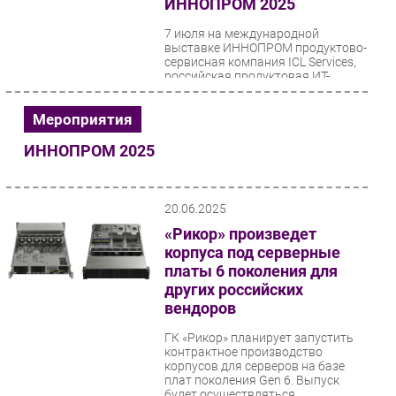
ИННОПРОМ 2025
Безопасность
7 июля на международной
Инновации
выставке ИННОПРОМ продуктово-
сервисная компания ICL Services,
CIO/Управление ИТ
российская продуктовая ИТ-
компания МойОфис,...
Гаджеты
Мероприятия
Здоровье
ИННОПРОМ 2025
РАЗДЕЛЫ
Новости
20.06.2025
«Рикор» произведет
Аналитика
корпуса под серверные
Интервью
платы 6 поколения для
Мероприятия
других российских
вендоров
Проекты
IT класс
ГК «Рикор» планирует запустить
контрактное производство
Тестовый стенд
корпусов для серверов на базе
плат поколения Gen 6. Выпуск
Каталог компаний
будет осуществляться...