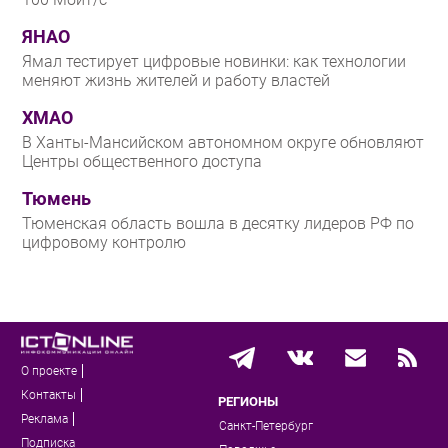
ЯНАО
Ямал тестирует цифровые новинки: как технологии
меняют жизнь жителей и работу властей
ХМАО
В Ханты-Мансийском автономном округе обновляют
Центры общественного доступа
Тюмень
Тюменская область вошла в десятку лидеров РФ по
цифровому контролю
О проекте
Контакты
РЕГИОНЫ
Реклама
Санкт-Петербург
Подписка