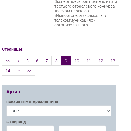
Экспертное жюри подвело итоги
третьего отраслевого конкурса
телеком-проектов
«Импортонезависимость в
телекоммуникациях»,
организованного...
Страницы:
<<
<
5
6
7
8
9
10
11
12
13
14
>
>>
Архив
показать материалы типа
за период