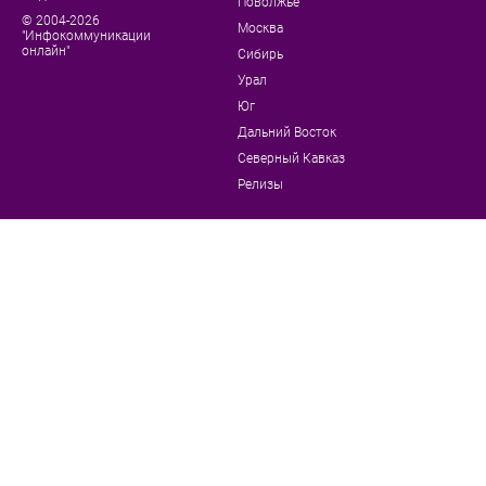
Поволжье
© 2004-2026
Москва
"Инфокоммуникации
онлайн"
Сибирь
Урал
Юг
Дальний Восток
Северный Кавказ
Релизы