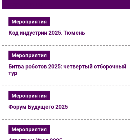
Оборудование
Импорто­замещение
Автоматизация Промышленности
Мероприятия
Интернет
Код индустрии 2025. Тюмень
Мобильная связь
Фиксированная связь
Интеграция
Мероприятия
Рынок ПК
Битва роботов 2025: четвертый отборочный
Маркетинг
тур
Торговые сети
Оборудование
Мероприятия
ПО
Outsourcing
Форум Будущего 2025
Кадры
Регулирование
Мероприятия
Финансы
Web