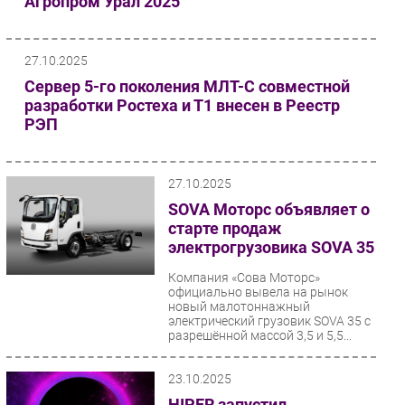
Агропром Урал 2025
Безопасность
Инновации
27.10.2025
CIO/Управление ИТ
Сервер 5-го поколения МЛТ-С совместной
Гаджеты
разработки Ростеха и Т1 внесен в Реестр
РЭП
Здоровье
РАЗДЕЛЫ
27.10.2025
SOVA Моторс объявляет о
Новости
старте продаж
Аналитика
электрогрузовика SOVA 35
Интервью
Компания «Сова Моторс»
Мероприятия
официально вывела на рынок
новый малотоннажный
Проекты
электрический грузовик SOVA 35 с
разрешённой массой 3,5 и 5,5...
IT класс
Тестовый стенд
23.10.2025
Каталог компаний
HIPER запустил