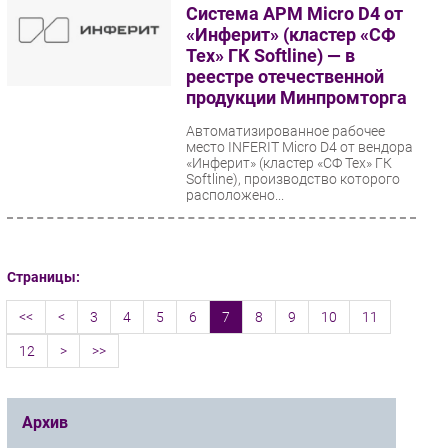
Система АРМ Micro D4 от
«Инферит» (кластер «СФ
Тех» ГК Softline) — в
реестре отечественной
продукции Минпромторга
Автоматизированное рабочее
место INFERIT Micro D4 от вендора
«Инферит» (кластер «СФ Тех» ГК
Softline), производство которого
расположено...
Страницы:
<<
<
3
4
5
6
7
8
9
10
11
12
>
>>
Архив