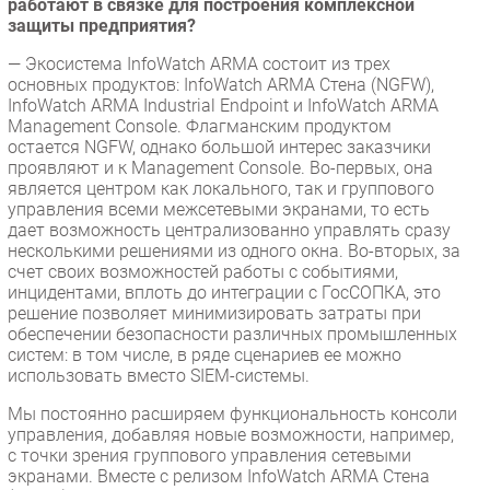
работают в связке для построения комплексной
защиты предприятия?
— Экосистема InfoWatch ARMA состоит из трех
основных продуктов: InfoWatch ARMA Стена (NGFW),
InfoWatch ARMA Industrial Endpoint и InfoWatch ARMA
Management Console. Флагманским продуктом
остается NGFW, однако большой интерес заказчики
проявляют и к Management Console. Во-первых, она
является центром как локального, так и группового
управления всеми межсетевыми экранами, то есть
дает возможность централизованно управлять сразу
несколькими решениями из одного окна. Во-вторых, за
счет своих возможностей работы с событиями,
инцидентами, вплоть до интеграции с ГосСОПКА, это
решение позволяет минимизировать затраты при
обеспечении безопасности различных промышленных
систем: в том числе, в ряде сценариев ее можно
использовать вместо SIEM-системы.
Мы постоянно расширяем функциональность консоли
управления, добавляя новые возможности, например,
с точки зрения группового управления сетевыми
экранами. Вместе с релизом InfoWatch ARMA Стена