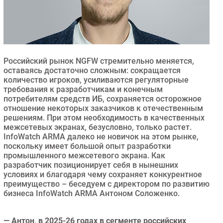
Безопасность
Инновации
CIO/Управление ИТ
Гаджеты
Российский рынок NGFW стремительно меняется,
Здоровье
оставаясь достаточно сложным: сокращается
количество игроков, усиливаются регуляторные
требования к разработчикам и конечным
РАЗДЕЛЫ
потребителям средств ИБ, сохраняется осторожное
отношение некоторых заказчиков к отечественным
решениям. При этом необходимость в качественных
Новости
межсетевых экранах, безусловно, только растет.
Аналитика
InfoWatch ARMA далеко не новичок на этом рынке,
Интервью
поскольку имеет большой опыт разработки
промышленного межсетевого экрана. Как
Мероприятия
разработчик позиционирует себя в нынешних
Проекты
условиях и благодаря чему сохраняет конкурентное
преимущество – беседуем с директором по развитию
IT класс
бизнеса InfoWatch ARMA Антоном Соложенко.
Тестовый стенд
Каталог компаний
— Антон, в 2025-26 годах в сегменте российских