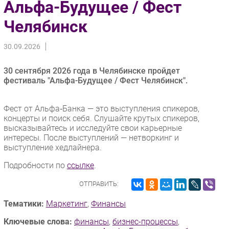
Альфа-Будущее / Фест
Импорто­замещение
Челябинск
Автоматизация Промышленности
Интернет
30.09.2026
Мобильная связь
30 сентября 2026 года в Челябинске пройдет
Фиксированная связь
фестиваль "Альфа-Будущее / Фест Челябинск".
Интеграция
Рынок ПК
Фест от Альфа‑Банка — это выступления спикеров,
Маркетинг
концерты и поиск себя. Слушайте крутых спикеров,
высказывайтесь и исследуйте свои карьерные
Торговые сети
интересы. После выступлений — нетворкинг и
Оборудование
выступление хедлайнера.
ПО
Подробности по
ссылке
.
Outsourcing
ОТПРАВИТЬ:
Кадры
Регулирование
Тематики:
Маркетинг
,
Финансы
Финансы
Ключевые слова:
финансы
,
бизнес-процессы
,
Web