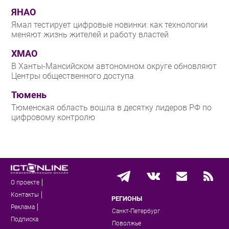
ЯНАО
Ямал тестирует цифровые новинки: как технологии
меняют жизнь жителей и работу властей
ХМАО
В Ханты-Мансийском автономном округе обновляют
Центры общественного доступа
Тюмень
Тюменская область вошла в десятку лидеров РФ по
цифровому контролю
О проекте
Контакты
РЕГИОНЫ
Реклама
Санкт-Петербург
Подписка
Поволжье