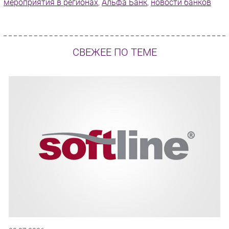
мероприятия в регионах
,
Альфа Банк
,
новости банков
Безопасность
Инновации
CIO/Управление ИТ
СВЕЖЕЕ ПО ТЕМЕ
Гаджеты
Здоровье
РАЗДЕЛЫ
Новости
Аналитика
Интервью
Мероприятия
Проекты
IT класс
Тестовый стенд
Каталог компаний