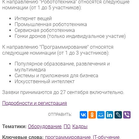
К направлению "Робототехника" относятся следующие
номинации (от 1 до 5 участников):
Безопасность
Инновации
Интернет вещей
Промышленная робототехника
CIO/Управление ИТ
Сервисная робототехника
Гаджеты
Гонки дронов (только индивидуальное участие)
Здоровье
К направлению "Программирование" относятся
следующие номинации (от 1 до 3 участников):
РАЗДЕЛЫ
Популярное образование, развлечения и
мультимедиа
Новости
Системы и приложения для бизнеса
Искусственный интеллект
Аналитика
Интервью
Заявки принимаются до 27 сентября включительно.
Мероприятия
Подробности и регистрация
Проекты
ОТПРАВИТЬ:
IT класс
Тестовый стенд
Тематики:
Оборудование
,
ПО
,
Кадры
Каталог компаний
Ключевые слова:
программирование
,
IT-обучение
,