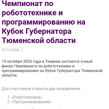
Чемпионат по
Импорто­замещение
робототехнике и
Автоматизация Промышленности
программированию на
Интернет
Мобильная связь
Кубок Губернатора
Фиксированная связь
Тюменской области
Интеграция
Рынок ПК
19.10.2026
Маркетинг
Торговые сети
19 октября 2026 года в Тюмени состоится очный
финал Чемпионата по робототехнике и
Оборудование
программированию на Кубок Губернатора Тюменской
ПО
области.
Outsourcing
Кадры
Для участников открыты два направления.
Регулирование
«Робототехника».
«Программирование»
Финансы
Web