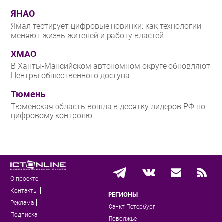
ЯНАО
Ямал тестирует цифровые новинки: как технологии
меняют жизнь жителей и работу властей
ХМАО
В Ханты-Мансийском автономном округе обновляют
Центры общественного доступа
Тюмень
Тюменская область вошла в десятку лидеров РФ по
цифровому контролю
О проекте
Контакты
РЕГИОНЫ
Реклама
Санкт-Петербург
Подписка
Поволжье