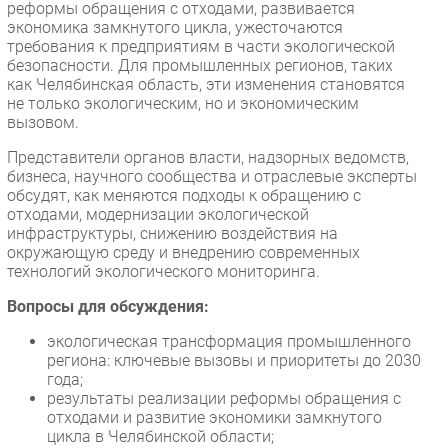
реформы обращения с отходами, развивается
Безопасность
экономика замкнутого цикла, ужесточаются
требования к предприятиям в части экологической
Инновации
безопасности. Для промышленных регионов, таких
CIO/Управление ИТ
как Челябинская область, эти изменения становятся
не только экологическим, но и экономическим
Гаджеты
вызовом.
Здоровье
Представители органов власти, надзорных ведомств,
бизнеса, научного сообщества и отраслевые эксперты
РАЗДЕЛЫ
обсудят, как меняются подходы к обращению с
отходами, модернизации экологической
инфраструктуры, снижению воздействия на
Новости
окружающую среду и внедрению современных
Аналитика
технологий экологического мониторинга.
Интервью
Вопросы для обсуждения:
Мероприятия
экологическая трансформация промышленного
Проекты
региона: ключевые вызовы и приоритеты до 2030
IT класс
года;
результаты реализации реформы обращения с
Тестовый стенд
отходами и развитие экономики замкнутого
Каталог компаний
цикла в Челябинской области;