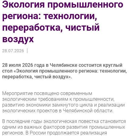
Экология промышленного
Импорто­замещение
региона: технологии,
Автоматизация Промышленности
переработка, чистый
Интернет
Мобильная связь
воздух
Фиксированная связь
Интеграция
28.07.2026
Рынок ПК
28 июля 2026 года в Челябинске состоится круглый
Маркетинг
стол «Экология промышленного региона: технологии,
Торговые сети
переработка, чистый воздух».
Оборудование
ПО
Мероприятие посвящено современным
экологическим требованиям к промышленности,
Outsourcing
развитию экономики замкнутого цикла и реализации
Кадры
экологических проектов в Челябинской области.
Регулирование
В последние годы экологическая повестка становится
одним из важных факторов развития промышленных
Финансы
регионов. В России продолжается реализация
Web