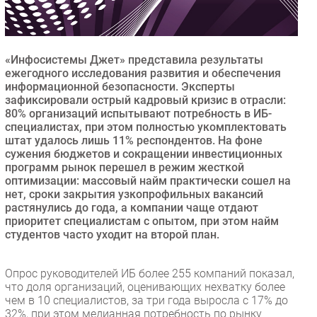
Безопасность
Инновации
CIO/Управление ИТ
«Инфосистемы Джет» представила результаты
ежегодного исследования развития и обеспечения
Гаджеты
информационной безопасности. Эксперты
Здоровье
зафиксировали острый кадровый кризис в отрасли:
80% организаций испытывают потребность в ИБ-
специалистах, при этом полностью укомплектовать
РАЗДЕЛЫ
штат удалось лишь 11% респондентов. На фоне
сужения бюджетов и сокращении инвестиционных
программ рынок перешел в режим жесткой
Новости
оптимизации: массовый найм практически сошел на
Аналитика
нет, сроки закрытия узкопрофильных вакансий
Интервью
растянулись до года, а компании чаще отдают
приоритет специалистам с опытом, при этом найм
Мероприятия
студентов часто уходит на второй план.
Проекты
IT класс
Опрос руководителей ИБ более 255 компаний показал,
Тестовый стенд
что доля организаций, оценивающих нехватку более
чем в 10 специалистов, за три года выросла с 17% до
Каталог компаний
32%, при этом медианная потребность по рынку