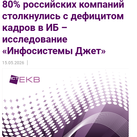
80% российских компаний
Импорто­замещение
столкнулись с дефицитом
Автоматизация Промышленности
кадров в ИБ –
Интернет
Мобильная связь
исследование
Фиксированная связь
«Инфосистемы Джет»
Интеграция
Рынок ПК
15.05.2026
Маркетинг
Торговые сети
Оборудование
ПО
Outsourcing
Кадры
Регулирование
Финансы
Web