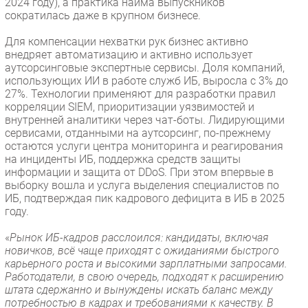
2024 году), а практика найма выпускников
сократилась даже в крупном бизнесе.
Для компенсации нехватки рук бизнес активно
внедряет автоматизацию и активно использует
аутсорсинговые экспертные сервисы. Доля компаний,
использующих ИИ в работе служб ИБ, выросла с 3% до
27%. Технологии применяют для разработки правил
корреляции SIEM, приоритизации уязвимостей и
внутренней аналитики через чат-боты. Лидирующими
сервисами, отданными на аутсорсинг, по-прежнему
остаются услуги центра мониторинга и реагирования
на инциденты ИБ, поддержка средств защиты
информации и защита от DDoS. При этом впервые в
выборку вошла и услуга выделения специалистов по
ИБ, подтверждая пик кадрового дефицита в ИБ в 2025
году.
«
Рынок ИБ-кадров расслоился: кандидаты, включая
новичков, всё чаще приходят с ожиданиями быстрого
карьерного роста и высокими зарплатными запросами.
Работодатели, в свою очередь, подходят к расширению
штата сдержанно и вынуждены искать баланс между
потребностью в кадрах и требованиями к качеству. В