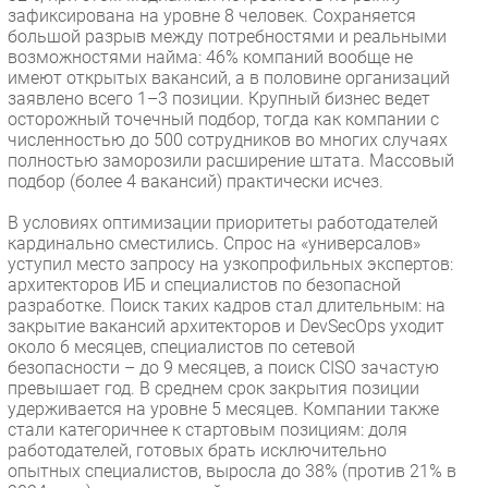
зафиксирована на уровне 8 человек. Сохраняется
большой разрыв между потребностями и реальными
возможностями найма: 46% компаний вообще не
имеют открытых вакансий, а в половине организаций
заявлено всего 1–3 позиции. Крупный бизнес ведет
осторожный точечный подбор, тогда как компании с
численностью до 500 сотрудников во многих случаях
полностью заморозили расширение штата. Массовый
подбор (более 4 вакансий) практически исчез.
В условиях оптимизации приоритеты работодателей
кардинально сместились. Спрос на «универсалов»
уступил место запросу на узкопрофильных экспертов:
архитекторов ИБ и специалистов по безопасной
разработке. Поиск таких кадров стал длительным: на
закрытие вакансий архитекторов и DevSecOps уходит
около 6 месяцев, специалистов по сетевой
безопасности – до 9 месяцев, а поиск CISO зачастую
превышает год. В среднем срок закрытия позиции
удерживается на уровне 5 месяцев. Компании также
стали категоричнее к стартовым позициям: доля
работодателей, готовых брать исключительно
опытных специалистов, выросла до 38% (против 21% в