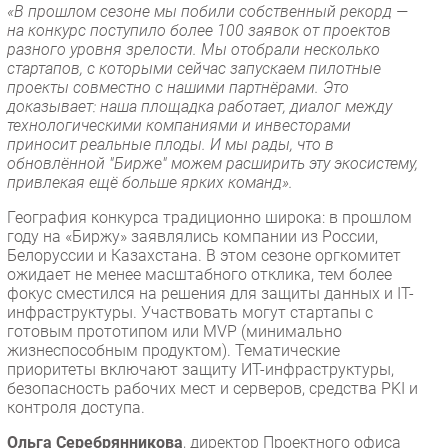
«В прошлом сезоне мы побили собственный рекорд —
на конкурс поступило более 100 заявок от проектов
разного уровня зрелости. Мы отобрали несколько
стартапов, с которыми сейчас запускаем пилотные
проекты совместно с нашими партнёрами. Это
доказывает: наша площадка работает, диалог между
технологическими компаниями и инвесторами
приносит реальные плоды. И мы рады, что в
обновлённой "Бирже" можем расширить эту экосистему,
привлекая ещё больше ярких команд».
География конкурса традиционно широка: в прошлом
году на «Биржу» заявлялись компании из России,
Белоруссии и Казахстана. В этом сезоне оргкомитет
ожидает не менее масштабного отклика, тем более
фокус сместился на решения для защиты данных и IT-
инфраструктуры. Участвовать могут стартапы с
готовым прототипом или MVP (минимально
жизнеспособным продуктом). Тематические
приоритеты включают защиту ИТ-инфраструктуры,
безопасность рабочих мест и серверов, средства PKI и
контроля доступа.
Ольга Серебрянникова
, директор Проектного офиса