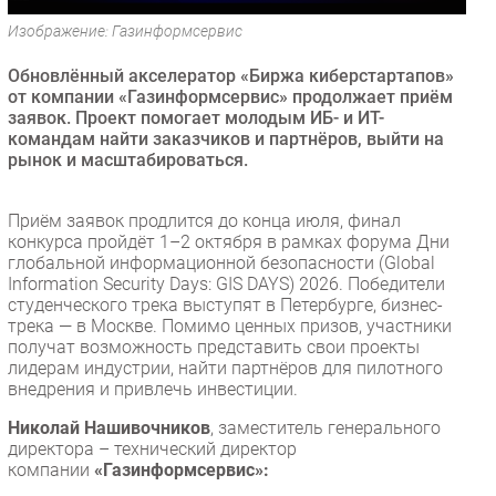
Безопасность
Изображение: Газинформсервис
Инновации
Обновлённый акселератор «Биржа киберстартапов»
CIO/Управление ИТ
от компании «Газинформсервис» продолжает приём
заявок. Проект помогает молодым ИБ- и ИТ-
Гаджеты
командам найти заказчиков и партнёров, выйти на
Здоровье
рынок и масштабироваться.
РАЗДЕЛЫ
Приём заявок продлится до конца июля, финал
конкурса пройдёт 1–2 октября в рамках форума Дни
Новости
глобальной информационной безопасности (Global
Information Security Days: GIS DAYS) 2026. Победители
Аналитика
студенческого трека выступят в Петербурге, бизнес-
Интервью
трека — в Москве. Помимо ценных призов, участники
получат возможность представить свои проекты
Мероприятия
лидерам индустрии, найти партнёров для пилотного
Проекты
внедрения и привлечь инвестиции.
IT класс
Николай Нашивочников
, заместитель генерального
Тестовый стенд
директора – технический директор
компании
«Газинформсервис»:
Каталог компаний