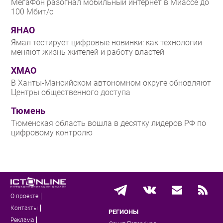
МегаФон разогнал мобильный интернет в Миассе до
100 Мбит/с
ЯНАО
Ямал тестирует цифровые новинки: как технологии
меняют жизнь жителей и работу властей
ХМАО
В Ханты-Мансийском автономном округе обновляют
Центры общественного доступа
Тюмень
Тюменская область вошла в десятку лидеров РФ по
цифровому контролю
О проекте
Контакты
РЕГИОНЫ
Реклама