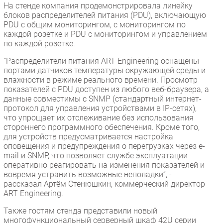
На стенде компания продемонстрировала линейку
Безопасность
блоков распределителей питания (PDU), включающую
PDU с общим мониторингом, с мониторингом по
Инновации
каждой розетке и PDU с мониторингом и управлением
CIO/Управление ИТ
по каждой розетке.
Гаджеты
“Распределители питания ART Engineering оснащены
Здоровье
портами датчиков температуры окружающей среды и
влажности в режиме реального времени. Просмотр
показателей с PDU доступен из любого веб-браузера, а
РАЗДЕЛЫ
данные совместимы с SNMP (стандартный интернет-
протокол для управления устройствами в IP-сетях),
Новости
что упрощает их отслеживание без использования
стороннего программного обеспечения. Кроме того,
Аналитика
для устройств предусматривается настройка
Интервью
оповещения и предупреждения о перегрузках через e-
mail и SNMP, что позволяет службе эксплуатации
Мероприятия
оперативно реагировать на изменения показателей и
Проекты
вовремя устранить возможные неполадки”, -
рассказал Артём Стенюшкин, коммерческий директор
IT класс
ART Engineering.
Тестовый стенд
Также гостям стенда представили новый
Каталог компаний
многофункциональный серверный шкаф 42U серии