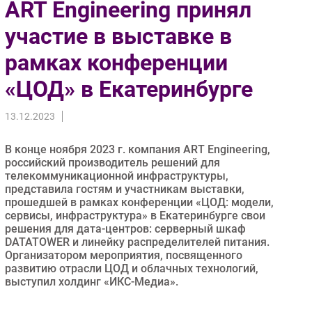
ART Engineering принял
Импорто­замещение
участие в выставке в
Автоматизация Промышленности
рамках конференции
Интернет
Мобильная связь
«ЦОД» в Екатеринбурге
Фиксированная связь
Интеграция
13.12.2023
Рынок ПК
В конце ноября 2023 г. компания ART Engineering,
Маркетинг
российский производитель решений для
Торговые сети
телекоммуникационной инфраструктуры,
представила гостям и участникам выставки,
Оборудование
прошедшей в рамках конференции «ЦОД: модели,
ПО
сервисы, инфраструктура» в Екатеринбурге свои
решения для дата-центров: серверный шкаф
Outsourcing
DATATOWER и линейку распределителей питания.
Кадры
Организатором мероприятия, посвященного
развитию отрасли ЦОД и облачных технологий,
Регулирование
выступил холдинг «ИКС-Медиа».
Финансы
Web