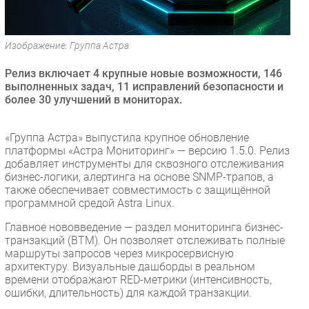
Безопасность
Инновации
Изображение: Группа Астра
CIO/Управление ИТ
Релиз включает 4 крупные новые возможности, 146
Гаджеты
выполненных задач, 11 исправлений безопасности и
Здоровье
более 30 улучшений в мониторах.
РАЗДЕЛЫ
«Группа Астра» выпустила крупное обновление
платформы «Астра Мониторинг» — версию 1.5.0. Релиз
Новости
добавляет инструменты для сквозного отслеживания
бизнес-логики, алертинга на основе SNMP-трапов, а
Аналитика
также обеспечивает совместимость с защищённой
Интервью
программной средой Astra Linux.
Мероприятия
Главное нововведение — раздел мониторинга бизнес-
транзакций (BTM). Он позволяет отслеживать полные
Проекты
маршруты запросов через микросервисную
IT класс
архитектуру. Визуальные дашборды в реальном
Тестовый стенд
времени отображают RED-метрики (интенсивность,
ошибки, длительность) для каждой транзакции.
Каталог компаний