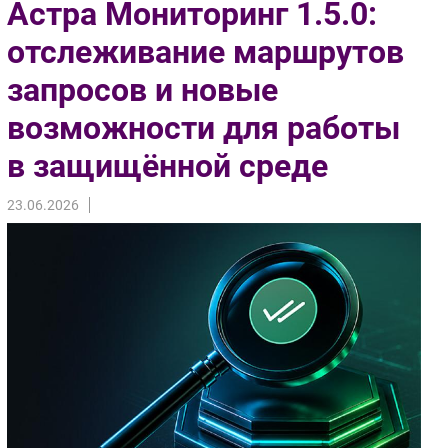
Астра Мониторинг 1.5.0:
Импорто­замещение
отслеживание маршрутов
Автоматизация Промышленности
запросов и новые
Интернет
Мобильная связь
возможности для работы
Фиксированная связь
в защищённой среде
Интеграция
Рынок ПК
23.06.2026
Маркетинг
Торговые сети
Оборудование
ПО
Outsourcing
Кадры
Регулирование
Финансы
Web