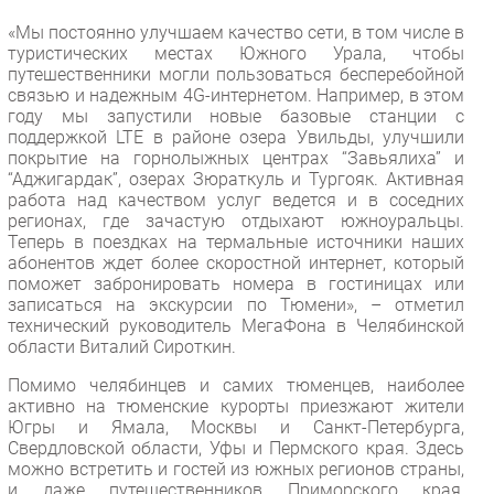
«Мы постоянно улучшаем качество сети, в том числе в
туристических местах Южного Урала, чтобы
путешественники могли пользоваться бесперебойной
связью и надежным 4G-интернетом. Например, в этом
году мы запустили новые базовые станции с
поддержкой LTE в районе озера Увильды, улучшили
покрытие на горнолыжных центрах “Завьялиха” и
“Аджигардак”, озерах Зюраткуль и Тургояк. Активная
работа над качеством услуг ведется и в соседних
регионах, где зачастую отдыхают южноуральцы.
Теперь в поездках на термальные источники наших
абонентов ждет более скоростной интернет, который
поможет забронировать номера в гостиницах или
записаться на экскурсии по Тюмени», – отметил
технический руководитель МегаФона в Челябинской
области Виталий Сироткин.
Помимо челябинцев и самих тюменцев, наиболее
активно на тюменские курорты приезжают жители
Югры и Ямала, Москвы и Санкт-Петербурга,
Свердловской области, Уфы и Пермского края. Здесь
можно встретить и гостей из южных регионов страны,
и даже путешественников Приморского края,