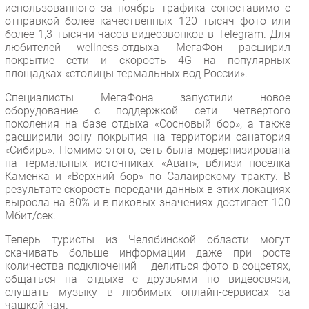
использованного за ноябрь трафика сопоставимо с
Безопасность
отправкой более качественных 120 тысяч фото или
более 1,3 тысячи часов видеозвонков в Telegram. Для
Инновации
любителей wellness-отдыха МегаФон расширил
CIO/Управление ИТ
покрытие сети и скорость 4G на популярных
площадках «столицы термальных вод России».
Гаджеты
Здоровье
Специалисты МегаФона запустили новое
оборудование с поддержкой сети четвертого
поколения на базе отдыха «Сосновый бор», а также
РАЗДЕЛЫ
расширили зону покрытия на территории санатория
«Сибирь». Помимо этого, сеть была модернизирована
Новости
на термальных источниках «Аван», вблизи поселка
Каменка и «Верхний бор» по Салаирскому тракту. В
Аналитика
результате скорость передачи данных в этих локациях
Интервью
выросла на 80% и в пиковых значениях достигает 100
Мбит/сек.
Мероприятия
Теперь туристы из Челябинской области могут
Проекты
скачивать больше информации даже при росте
IT класс
количества подключений – делиться фото в соцсетях,
Тестовый стенд
общаться на отдыхе с друзьями по видеосвязи,
слушать музыку в любимых онлайн-сервисах за
Каталог компаний
чашкой чая.