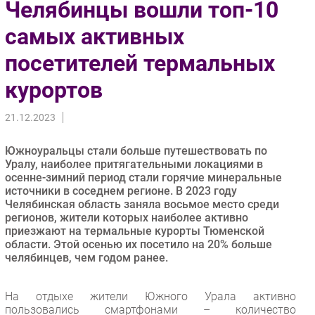
Челябинцы вошли топ-10
Импорто­замещение
самых активных
Автоматизация Промышленности
посетителей термальных
Интернет
Мобильная связь
курортов
Фиксированная связь
Интеграция
21.12.2023
Рынок ПК
Южноуральцы стали больше путешествовать по
Маркетинг
Уралу, наиболее притягательными локациями в
Торговые сети
осенне-зимний период стали горячие минеральные
источники в соседнем регионе. В 2023 году
Оборудование
Челябинская область заняла восьмое место среди
ПО
регионов, жители которых наиболее активно
приезжают на термальные курорты Тюменской
Outsourcing
области. Этой осенью их посетило на 20% больше
Кадры
челябинцев, чем годом ранее.
Регулирование
Финансы
На отдыхе жители Южного Урала активно
пользовались смартфонами – количество
Web