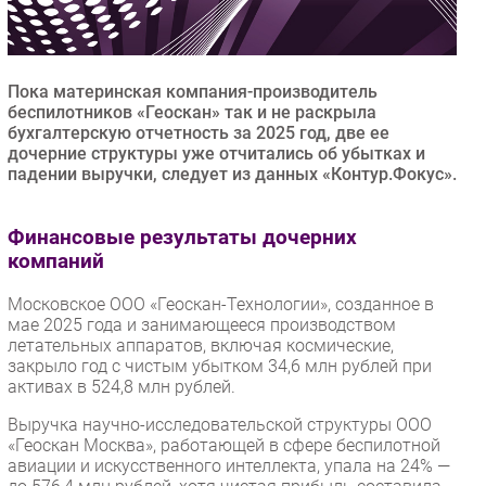
Безопасность
Инновации
CIO/Управление ИТ
Пока материнская компания-производитель
беспилотников «Геоскан» так и не раскрыла
Гаджеты
бухгалтерскую отчетность за 2025 год, две ее
Здоровье
дочерние структуры уже отчитались об убытках и
падении выручки, следует из данных «Контур.Фокус».
РАЗДЕЛЫ
Финансовые результаты дочерних
Новости
компаний
Аналитика
Московское ООО «Геоскан-Технологии», созданное в
Интервью
мае 2025 года и занимающееся производством
летательных аппаратов, включая космические,
Мероприятия
закрыло год с чистым убытком 34,6 млн рублей при
Проекты
активах в 524,8 млн рублей.
IT класс
Выручка научно-исследовательской структуры ООО
Тестовый стенд
«Геоскан Москва», работающей в сфере беспилотной
авиации и искусственного интеллекта, упала на 24% —
Каталог компаний