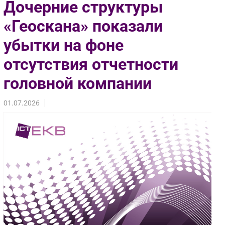
Дочерние структуры
Импорто­замещение
«Геоскана» показали
Автоматизация Промышленности
убытки на фоне
Интернет
Мобильная связь
отсутствия отчетности
Фиксированная связь
головной компании
Интеграция
Рынок ПК
01.07.2026
Маркетинг
Торговые сети
Оборудование
ПО
Outsourcing
Кадры
Регулирование
Финансы
Web