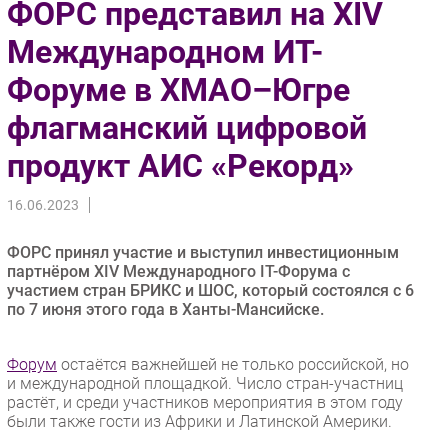
ФОРС представил на XIV
Импорто­замещение
Международном ИТ-
Автоматизация Промышленности
Форуме в ХМАО–Югре
Интернет
Мобильная связь
флагманский цифровой
Фиксированная связь
продукт АИС «Рекорд»
Интеграция
Рынок ПК
16.06.2023
Маркетинг
Торговые сети
ФОРС принял участие и выступил инвестиционным
партнёром XIV Международного IT-Форума с
Оборудование
участием стран БРИКС и ШОС, который состоялся с 6
ПО
по 7 июня этого года в Ханты-Мансийске.
Outsourcing
Кадры
Форум
остаётся важнейшей не только российской, но
и международной площадкой. Число стран-участниц
Регулирование
растёт, и среди участников мероприятия в этом году
Финансы
были также гости из Африки и Латинской Америки.
Web