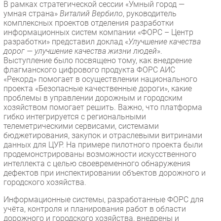
В рамках стратегической сессии «Умный город —
Безопасность
умная страна»
Виталий Вербило
, руководитель
комплексных проектов отделения разработки
Инновации
информационных систем компании «ФОРС – Центр
CIO/Управление ИТ
разработки» представил доклад «
Улучшение качества
дорог — улучшение качества жизни людей
».
Гаджеты
Выступление было посвящено тому, как внедрение
Здоровье
флагманского цифрового продукта ФОРС АИС
«Рекорд» помогает в осуществлении национального
проекта «Безопасные качественные дороги», какие
РАЗДЕЛЫ
проблемы в управлении дорожным и городским
хозяйством помогает решить. Важно, что платформа
Новости
гибко интегрируется с региональными
телеметрическими сервисами, системами
Аналитика
бюджетирования, закупок и отраслевыми витринами
Интервью
данных для ЦУР. На примере пилотного проекта были
продемонстрированы возможности искусственного
Мероприятия
интеллекта с целью своевременного обнаружения
Проекты
дефектов при инспектировании объектов дорожного и
городского хозяйства.
IT класс
Тестовый стенд
Информационные системы, разработанные ФОРС для
учёта, контроля и планирования работ в области
Каталог компаний
дорожного и городского хозяйства, внедрены и