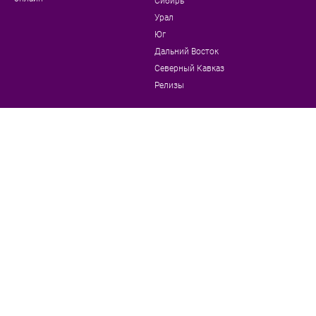
Сибирь
Урал
Юг
Дальний Восток
Северный Кавказ
Релизы