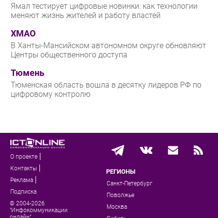
Ямал тестирует цифровые новинки: как технологии
меняют жизнь жителей и работу властей
ХМАО
В Ханты-Мансийском автономном округе обновляют
Центры общественного доступа
Тюмень
Тюменская область вошла в десятку лидеров РФ по
цифровому контролю
О проекте
Контакты
РЕГИОНЫ
Реклама
Санкт-Петербург
Подписка
Поволжье
© 2004-2026
Москва
"Инфокоммуникации
онлайн"