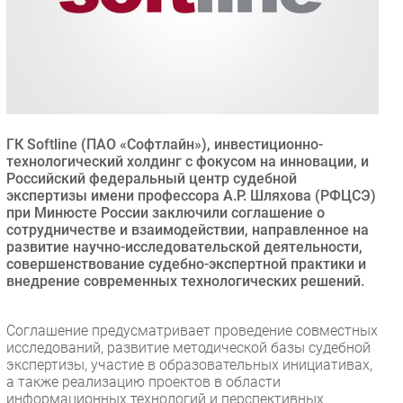
Безопасность
Инновации
CIO/Управление ИТ
Гаджеты
Здоровье
ГК Softline (ПАО «Софтлайн»), инвестиционно-
технологический холдинг с фокусом на инновации, и
РАЗДЕЛЫ
Российский федеральный центр судебной
экспертизы имени профессора А.Р. Шляхова (РФЦСЭ)
при Минюсте России заключили соглашение о
Новости
сотрудничестве и взаимодействии, направленное на
Аналитика
развитие научно-исследовательской деятельности,
Интервью
совершенствование судебно-экспертной практики и
внедрение современных технологических решений.
Мероприятия
Проекты
Соглашение предусматривает проведение совместных
IT класс
исследований, развитие методической базы судебной
Тестовый стенд
экспертизы, участие в образовательных инициативах,
а также реализацию проектов в области
Каталог компаний
информационных технологий и перспективных