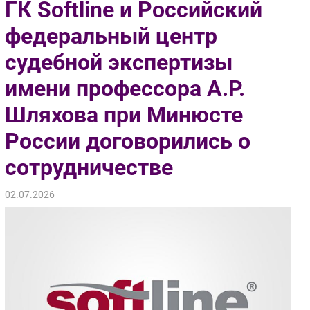
ГК Softline и Российский
Импорто­замещение
федеральный центр
Автоматизация Промышленности
судебной экспертизы
Интернет
Мобильная связь
имени профессора А.Р.
Фиксированная связь
Шляхова при Минюсте
Интеграция
Рынок ПК
России договорились о
Маркетинг
сотрудничестве
Торговые сети
Оборудование
02.07.2026
ПО
Outsourcing
Кадры
Регулирование
Финансы
Web