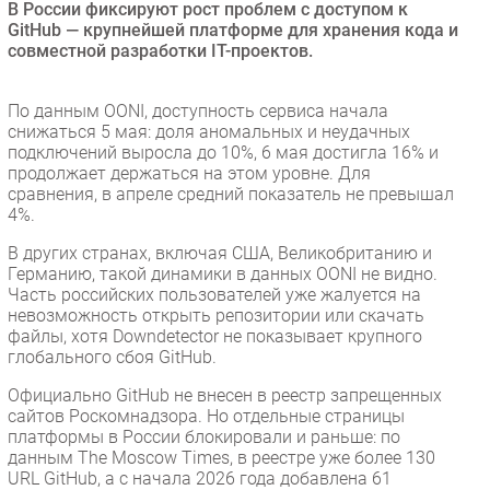
В России фиксируют рост проблем с доступом к
Безопасность
GitHub — крупнейшей платформе для хранения кода и
совместной разработки IT-проектов.
Инновации
CIO/Управление ИТ
По данным OONI, доступность сервиса начала
Гаджеты
снижаться 5 мая: доля аномальных и неудачных
Здоровье
подключений выросла до 10%, 6 мая достигла 16% и
продолжает держаться на этом уровне. Для
сравнения, в апреле средний показатель не превышал
РАЗДЕЛЫ
4%.
В других странах, включая США, Великобританию и
Новости
Германию, такой динамики в данных OONI не видно.
Аналитика
Часть российских пользователей уже жалуется на
невозможность открыть репозитории или скачать
Интервью
файлы, хотя Downdetector не показывает крупного
Мероприятия
глобального сбоя GitHub.
Проекты
Официально GitHub не внесен в реестр запрещенных
IT класс
сайтов Роскомнадзора. Но отдельные страницы
платформы в России блокировали и раньше: по
Тестовый стенд
данным The Moscow Times, в реестре уже более 130
Каталог компаний
URL GitHub, а с начала 2026 года добавлена 61